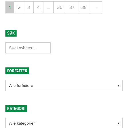
1
2
3
4
…
36
37
38
→
SØK
FORFATTER
KATEGORI