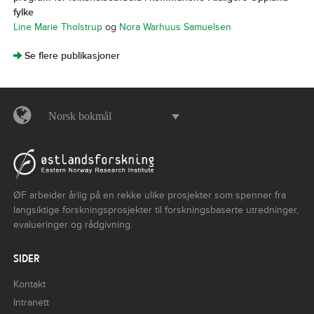
fylke
Line Marie Tholstrup
og
Nora Warhuus Samuelsen
]
Se flere publikasjoner
Norsk bokmål
ØF arbeider årlig på en rekke ulike prosjekter som spenner fra
langsiktige forskningsprosjekter til forskningsbaserte utredninger,
evalueringer og rådgivning.
SIDER
Kontakt
Intranett