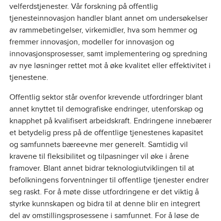
velferdstjenester. Vår forskning på offentlig
tjenesteinnovasjon handler blant annet om undersøkelser
av rammebetingelser, virkemidler, hva som hemmer og
fremmer innovasjon, modeller for innovasjon og
innovasjonsprosesser, samt implementering og spredning
av nye løsninger rettet mot å øke kvalitet eller effektivitet i
tjenestene.
Offentlig sektor står ovenfor krevende utfordringer blant
annet knyttet til demografiske endringer, utenforskap og
knapphet på kvalifisert arbeidskraft. Endringene innebærer
et betydelig press på de offentlige tjenestenes kapasitet
og samfunnets bæreevne mer generelt. Samtidig vil
kravene til fleksibilitet og tilpasninger vil øke i årene
framover. Blant annet bidrar teknologiutviklingen til at
befolkningens forventninger til offentlige tjenester endrer
seg raskt. For å møte disse utfordringene er det viktig å
styrke kunnskapen og bidra til at denne blir en integrert
del av omstillingsprosessene i samfunnet. For å løse de