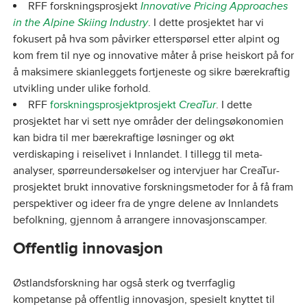
RFF forskningsprosjekt
Innovative Pricing Approaches
in the Alpine Skiing Industry
. I dette prosjektet har vi
fokusert på hva som påvirker etterspørsel etter alpint og
kom frem til nye og innovative måter å prise heiskort på for
å maksimere skianleggets fortjeneste og sikre bærekraftig
utvikling under ulike forhold.
RFF
forskningsprosjektprosjekt
CreaTur
. I dette
prosjektet har vi sett nye områder der delingsøkonomien
kan bidra til mer bærekraftige løsninger og økt
verdiskaping i reiselivet i Innlandet. I tillegg til meta-
analyser, spørreundersøkelser og intervjuer har CreaTur-
prosjektet brukt innovative forskningsmetoder for å få fram
perspektiver og ideer fra de yngre delene av Innlandets
befolkning, gjennom å arrangere innovasjonscamper.
Offentlig innovasjon
Østlandsforskning har også sterk og tverrfaglig
kompetanse på offentlig innovasjon, spesielt knyttet til