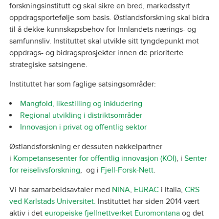
forskningsinstitutt og skal sikre en bred, markedsstyrt
oppdragsportefølje som basis. Østlandsforskning skal bidra
til å dekke kunnskapsbehov for Innlandets nærings- og
samfunnsliv. Instituttet skal utvikle sitt tyngdepunkt mot
oppdrags- og bidragsprosjekter innen de prioriterte
strategiske satsingene.
Instituttet har som faglige satsingsområder:
Mangfold, likestilling og inkludering
Regional utvikling i distriktsområder
Innovasjon i privat og offentlig sektor
Østlandsforskning er dessuten nøkkelpartner
i
Kompetansesenter for offentlig innovasjon (KOI)
, i
Senter
for reiselivsforskning
, og i
Fjell-Forsk-Nett
.
Vi har samarbeidsavtaler med
NINA
,
EURAC
i Italia,
CRS
ved Karlstads Universitet.
Instituttet har siden 2014 vært
aktiv i det
europeiske fjellnettverket Euromontana
og det