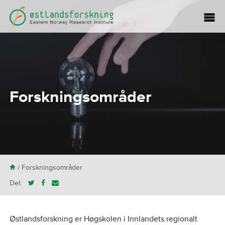
Forskningsområder
H
/
Forskningsområder
Del:
Østlandsforskning er Høgskolen i Innlandets regionalt