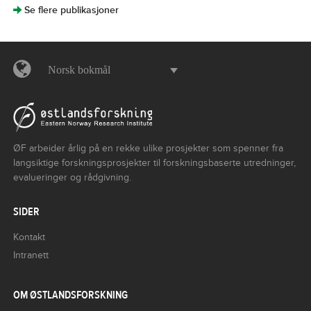
]
Se flere publikasjoner
Norsk bokmål
ØF arbeider årlig på en rekke ulike prosjekter som spenner fra
langsiktige forskningsprosjekter til forskningsbaserte utredninger,
evalueringer og rådgivning.
SIDER
Kontakt
Intranett
OM ØSTLANDSFORSKNING