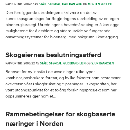
RAPPORTNR. 2007/17 AV
STÅLE STØRDAL
,
HALFDAN WIIG
OG
MORTEN ØRBECK
Den foreliggende utredningen skal være en del av
kunnskapsgrunnlaget for Regjeringens utarbeiding av en egen
bioenergistrategi. Utredningens hovedmålsetting er å kartlegge
mulighetene for å etablere og videreutvikle velfungerende
omsetningssystemer for bioenergi med bakgrunn i kartlegging...
Skogeiernes beslutningsatferd
RAPPORTNR. 2006/22 AV
STÅLE STØRDAL
,
GUDBRAND LIEN
OG
SJUR BAARDSEN
Behovet for ny innsikt i de avveininger ulike typer
kombinasjonsbrukere foretar, og hvilke faktorer som bestemmer
aktivitetsnivået i skogbruket og tilpasninger i skogsdriften, har
vært utgangspunktet for et to-årig forskningsprosjekt som her
oppsummeres gjennom et...
Rammebetingelser for skogbaserte
næringer i Norden