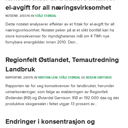
el-avgift for all næringsvirksomhet
NOTATNR. 2003/10 AV
STÅLE STØRDAL
Dette notatet analyserer effekter av et fritak for el-avgift for all
næringsvirksomhet. Notatet peker på at et slikt bortfall kan ha
store konsekvenser for myndighetenes mål om 4 TWh nye
fornybare energikilder innen 2010. Den...
Regionfelt Østlandet, Temautredning
Landbruk
RAPPORTNR. 2001/15 AV
KRISTIAN LEIN
,
STÅLE STØRDAL
OG
REIDUN GREFSRUD
Rapporten tar for seg konsekvenser for landbruket, herunder
utmarksnæringer, som følge av etableringen av Regionfelt
Østlandet (RØ) og Østerdal Garnison. RØ er 192 000 daa og det
produktive skogarealet i feltet utgjør 13 prosent av...
Endringer i konsentrasjon og