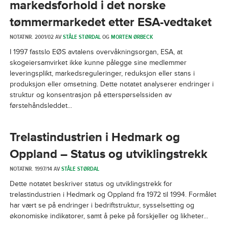
markedsforhold i det norske
tømmermarkedet etter ESA-vedtaket
NOTATNR. 2001/02 AV
STÅLE STØRDAL
OG
MORTEN ØRBECK
I 1997 fastslo EØS avtalens overvåkningsorgan, ESA, at
skogeiersamvirket ikke kunne pålegge sine medlemmer
leveringsplikt, markedsreguleringer, reduksjon eller stans i
produksjon eller omsetning. Dette notatet analyserer endringer i
struktur og konsentrasjon på etterspørselssiden av
førstehåndsleddet...
Trelastindustrien i Hedmark og
Oppland – Status og utviklingstrekk
NOTATNR. 1997/14 AV
STÅLE STØRDAL
Dette notatet beskriver status og utviklingstrekk for
trelastindustrien i Hedmark og Oppland fra 1972 til 1994. Formålet
har vært se på endringer i bedriftstruktur, sysselsetting og
økonomiske indikatorer, samt å peke på forskjeller og likheter...