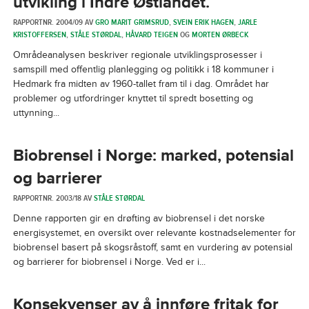
utvikling i Indre Østlandet.
RAPPORTNR. 2004/09 AV
GRO MARIT GRIMSRUD
,
SVEIN ERIK HAGEN
,
JARLE
KRISTOFFERSEN
,
STÅLE STØRDAL
,
HÅVARD TEIGEN
OG
MORTEN ØRBECK
Områdeanalysen beskriver regionale utviklingsprosesser i
samspill med offentlig planlegging og politikk i 18 kommuner i
Hedmark fra midten av 1960-tallet fram til i dag. Området har
problemer og utfordringer knyttet til spredt bosetting og
uttynning...
Biobrensel i Norge: marked, potensial
og barrierer
RAPPORTNR. 2003/18 AV
STÅLE STØRDAL
Denne rapporten gir en drøfting av biobrensel i det norske
energisystemet, en oversikt over relevante kostnadselementer for
biobrensel basert på skogsråstoff, samt en vurdering av potensial
og barrierer for biobrensel i Norge. Ved er i...
Konsekvenser av å innføre fritak for