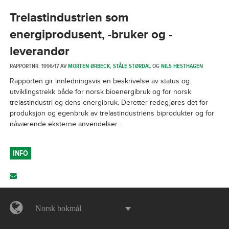
Trelastindustrien som
energiprodusent, -bruker og -
leverandør
RAPPORTNR. 1996/17 AV
MORTEN ØRBECK
,
STÅLE STØRDAL
OG
NILS HESTHAGEN
Rapporten gir innledningsvis en beskrivelse av status og
utviklingstrekk både for norsk bioenergibruk og for norsk
trelastindustri og dens energibruk. Deretter redegjøres det for
produksjon og egenbruk av trelastindustriens biprodukter og for
nåværende eksterne anvendelser...
INFO
Norsk bokmål