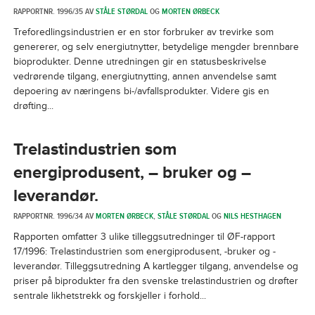
RAPPORTNR. 1996/35 AV
STÅLE STØRDAL
OG
MORTEN ØRBECK
Treforedlingsindustrien er en stor forbruker av trevirke som
genererer, og selv energiutnytter, betydelige mengder brennbare
bioprodukter. Denne utredningen gir en statusbeskrivelse
vedrørende tilgang, energiutnytting, annen anvendelse samt
depoering av næringens bi-/avfallsprodukter. Videre gis en
drøfting...
Trelastindustrien som
energiprodusent, – bruker og –
leverandør.
RAPPORTNR. 1996/34 AV
MORTEN ØRBECK
,
STÅLE STØRDAL
OG
NILS HESTHAGEN
Rapporten omfatter 3 ulike tilleggsutredninger til ØF-rapport
17/1996: Trelastindustrien som energiprodusent, -bruker og -
leverandør. Tilleggsutredning A kartlegger tilgang, anvendelse og
priser på biprodukter fra den svenske trelastindustrien og drøfter
sentrale likhetstrekk og forskjeller i forhold...