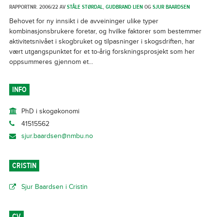
RAPPORTNR. 2006/22 AV
STÅLE STØRDAL
,
GUDBRAND LIEN
OG
SJUR BAARDSEN
Behovet for ny innsikt i de avveininger ulike typer
kombinasjonsbrukere foretar, og hvilke faktorer som bestemmer
aktivitetsnivået i skogbruket og tilpasninger i skogsdriften, har
vært utgangspunktet for et to-årig forskningsprosjekt som her
oppsummeres gjennom et...
INFO
PhD i skogøkonomi
41515562
sjur.baardsen@nmbu.no
CRISTIN
Sjur Baardsen i Cristin
CV