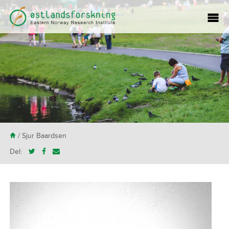
H
/ Sjur Baardsen
Del: