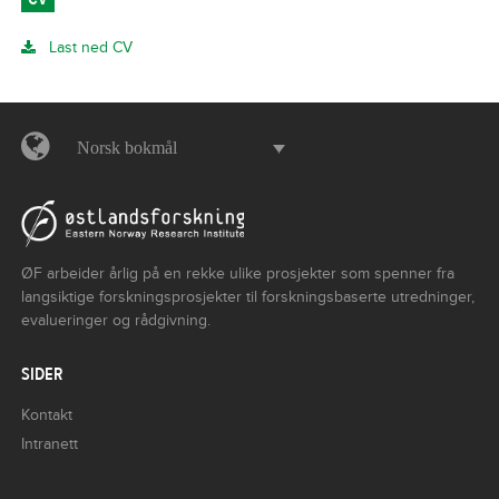
Last ned CV
Norsk bokmål
ØF arbeider årlig på en rekke ulike prosjekter som spenner fra
langsiktige forskningsprosjekter til forskningsbaserte utredninger,
evalueringer og rådgivning.
SIDER
Kontakt
Intranett