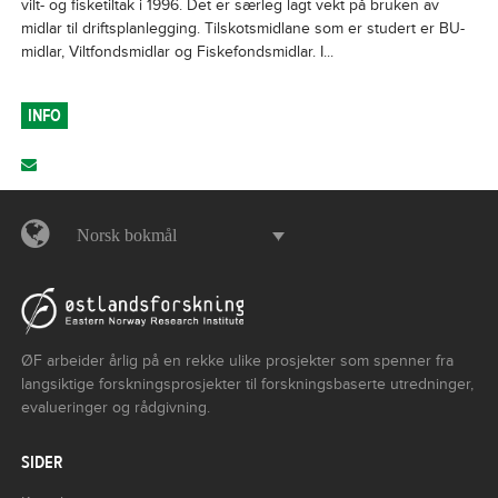
vilt- og fisketiltak i 1996. Det er særleg lagt vekt på bruken av
midlar til driftsplanlegging. Tilskotsmidlane som er studert er BU-
midlar, Viltfondsmidlar og Fiskefondsmidlar. I...
INFO
Norsk bokmål
ØF arbeider årlig på en rekke ulike prosjekter som spenner fra
langsiktige forskningsprosjekter til forskningsbaserte utredninger,
evalueringer og rådgivning.
SIDER