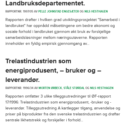
Landbruksdepartementet.
RAPPORTNR. 1997/05 AV
PELLE JOHNSTAD ENGESÆTER
OG
NILS HESTHAGEN
Rapporten drøfter i hvilken grad utviklingsprosjektet "Samarbeid i
landbruket" har oppnådd målsettingene om bedre økonomi og
sosiale forhold i landbruket gjennom økt bruk av forskjellige
samarbeidsløsninger mellom næringsutøverne. Rapporten
inneholder en fyldig empirisk gjennomgang av...
Trelastindustrien som
energiprodusent, – bruker og –
leverandør.
RAPPORTNR. 1996/34 AV
MORTEN ØRBECK
,
STÅLE STØRDAL
OG
NILS HESTHAGEN
Rapporten omfatter 3 ulike tilleggsutredninger til ØF-rapport
17/1996: Trelastindustrien som energiprodusent, -bruker og -
leverandør. Tilleggsutredning A kartlegger tilgang, anvendelse og
priser på biprodukter fra den svenske trelastindustrien og drøfter
sentrale likhetstrekk og forskjeller i forhold...