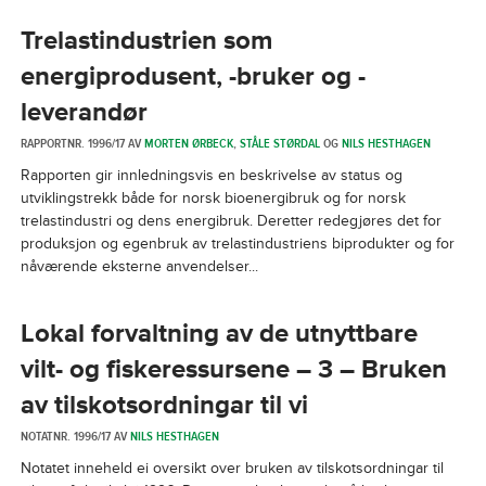
Trelastindustrien som
energiprodusent, -bruker og -
leverandør
RAPPORTNR. 1996/17 AV
MORTEN ØRBECK
,
STÅLE STØRDAL
OG
NILS HESTHAGEN
Rapporten gir innledningsvis en beskrivelse av status og
utviklingstrekk både for norsk bioenergibruk og for norsk
trelastindustri og dens energibruk. Deretter redegjøres det for
produksjon og egenbruk av trelastindustriens biprodukter og for
nåværende eksterne anvendelser...
Lokal forvaltning av de utnyttbare
vilt- og fiskeressursene – 3 – Bruken
av tilskotsordningar til vi
NOTATNR. 1996/17 AV
NILS HESTHAGEN
Notatet inneheld ei oversikt over bruken av tilskotsordningar til