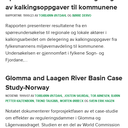
av kalkingsoppgaver til kommunene
RAPPORTNR. 1999/23 AV
TORBJØRN ØSTDAHL
OG
BØRRE DERVO
Rapporten presenterer resultatene fra en
spørreundersøkelse til regionale og lokale aktører i
kalkingsarbeidet om delegering av kalkingsoppgaver fra
fylkesmannens miljøvernavdeling til kommunene.
Undersøkelsen er gjennomført i fylkene Sogn- og
Fjordane,...
Glomma and Laagen River Basin Case
Study-Norway
NOTATNR. 1999/07 AV
TORBJØRN ØSTDAHL
,
JOSTEIN SKURDAL
,
TOR ARNESEN
,
BJØRN
PETTER KALTENBORN
,
TROND TAUGBØL
,
MORTEN ØRBECK
OG
SVEIN ERIK HAGEN
Notatet dokumenterer forprosjektfasen av et case-studie
om effekter av reguleringsdammer i Glomma og
Lågenvassdraget. Studien er en del av World Commission