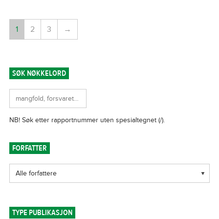
1
2
3
→
SØK NØKKELORD
FORFATTER
TYPE PUBLIKASJON