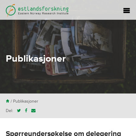
Publikasjoner
H
/
Publikasjoner
Del:
Spørreundersøkelse om delegering