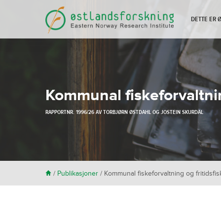
DETTE ER
Kommunal fiskeforvaltni
RAPPORTNR. 1996/26 AV
TORBJØRN ØSTDAHL
OG
JOSTEIN SKURDAL
H
/
Publikasjoner
/
Kommunal fiskeforvaltning og fritidsf