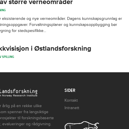
 av større verneområder
NING
 av eksisterende og nye verneområder. Dagens kunnskapsgrunnlag er
orvaltningsoppgaver. Forvaltningsplaner og kunnskapsoppbygging bør
ing for stedspesifikke...
akkvisisjon i Østlandsforskning
V SPILLING
SIDER
Kontakt
 årlig på en rekke ulike
Intranett
som spenner fra langsiktige
rosjekter til forskningsbaserte
, evalueringer og rådgivning.