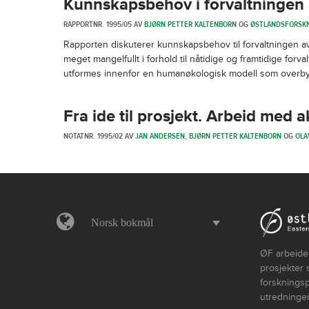
Kunnskapsbehov i forvaltningen
RAPPORTNR. 1995/05 AV
BJØRN PETTER KALTENBORN
OG
ØSTLANDSFORSK
Rapporten diskuterer kunnskapsbehov til forvaltningen
meget mangelfullt i forhold til nåtidige og framtidige f
utformes innenfor en humanøkologisk modell som overbygn
Fra ide til prosjekt. Arbeid med 
NOTATNR. 1995/02 AV
JAN ANDERSEN
,
BJØRN PETTER KALTENBORN
OG
OLA
Norsk bokmål
ØF arbeider
prosjekter 
forskningsp
utredninger