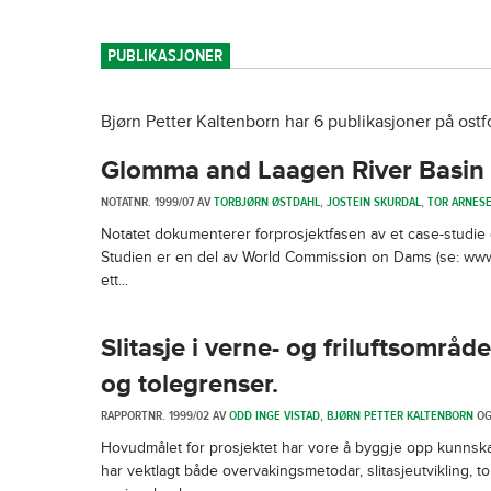
PUBLIKASJONER
Bjørn Petter Kaltenborn har 6 publikasjoner på ostf
Glomma and Laagen River Basin
NOTATNR. 1999/07 AV
TORBJØRN ØSTDAHL
,
JOSTEIN SKURDAL
,
TOR ARNES
Notatet dokumenterer forprosjektfasen av et case-studi
Studien er en del av World Commission on Dams (se: www.
ett...
Slitasje i verne- og friluftsområd
og tolegrenser.
RAPPORTNR. 1999/02 AV
ODD INGE VISTAD
,
BJØRN PETTER KALTENBORN
O
Hovudmålet for prosjektet har vore å byggje opp kunnskap f
har vektlagt både overvakingsmetodar, slitasjeutvikling, to