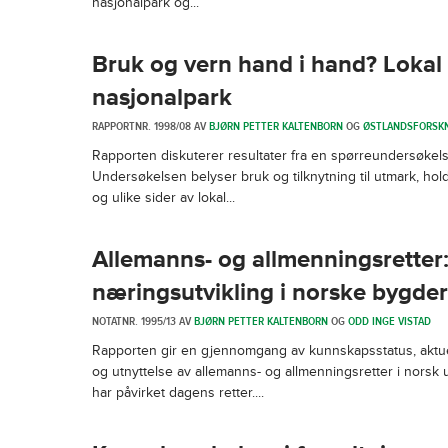
nasjonalpark og...
Bruk og vern hand i hand? Lokal
nasjonalpark
RAPPORTNR. 1998/08 AV
BJØRN PETTER KALTENBORN
OG
ØSTLANDSFORSK
Rapporten diskuterer resultater fra en spørreundersøkel
Undersøkelsen belyser bruk og tilknytning til utmark, hold
og ulike sider av lokal...
Allemanns- og allmenningsretter:
næringsutvikling i norske bygder
NOTATNR. 1995/13 AV
BJØRN PETTER KALTENBORN
OG
ODD INGE VISTAD
Rapporten gir en gjennomgang av kunnskapsstatus, aktuelle
og utnyttelse av allemanns- og allmenningsretter i norsk u
har påvirket dagens retter....