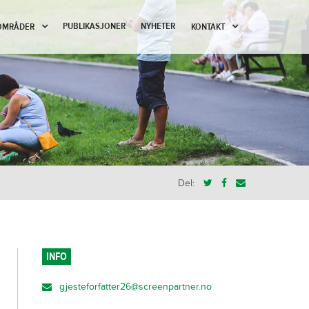
PUBLIKASJONER
NYHETER
OMRÅDER
KONTAKT
Del:
INFO
gjesteforfatter26@screenpartner.no