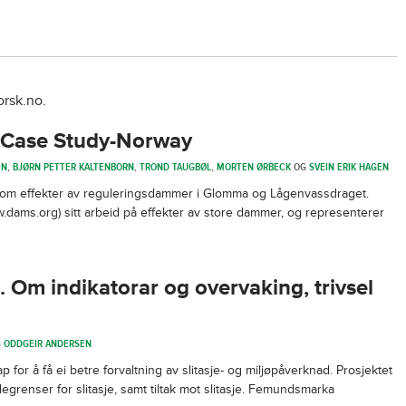
orsk.no.
 Case Study-Norway
EN
,
BJØRN PETTER KALTENBORN
,
TROND TAUGBØL
,
MORTEN ØRBECK
OG
SVEIN ERIK HAGEN
e om effekter av reguleringsdammer i Glomma og Lågenvassdraget.
dams.org) sitt arbeid på effekter av store dammer, og representerer
e. Om indikatorar og overvaking, trivsel
G
ODDGEIR ANDERSEN
or å få ei betre forvaltning av slitasje- og miljøpåverknad. Prosjektet
legrenser for slitasje, samt tiltak mot slitasje. Femundsmarka