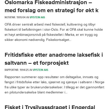
Oslomarka Fiskeadministrasjon –
med forslag om en strategi for økt k
NOTATNR. 1995/04 AV
ØYSTEIN AAS
OFA driver sentralt arbeid med fiskestell, kultivering og tilbyr
fiskekort til befolkningen i stor-Oslo. For at OFA skal kunne holde
et høyt ambinasjonsnivå på fiskestellet i Marka, er en trygg og
sikker økonomi nødvendig. Fiskekortsalget...
Fritidsfiske etter anadrome laksefisk i
saltvann – et forprosjekt
RAPPORTNR. 1994/25 AV
ØYSTEIN AAS
Rapporten summerer opp resultater om deltagelse, innsats og
fangst i fritidsfiske etter laks, sjøørret og sjørøye i saltvann i Norge
fra ulike typer av brukerundersøkelser. I tillegg er det gjennomført
en pilotundersøkelse blant medlemmer i...
Fisket i Trysilvassdraget i Engerdal