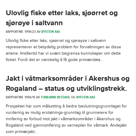
Ulovlig fiske etter laks, sjøørret og
sjørøye i saltvann
RAPPORTNR. 1996/23 AV
ØYSTEIN AAS
Ulovlig fiske etter laks, sjøørret og sjørøyse i saltvann
representerer et betydelig problem for forvaltningen av disse
artene. Imidlertid har vi svært begrensa kunnskaper om dette
fisket. Fordi det er vanskelig å få gode primærdata...
Jakt i våtmarksområder i Akershus og
Rogaland – status og utviklingstrekk.
RAPPORTNR. 1996/19 AV
TORBJØRN ØSTDAHL
OG
ØYSTEIN AAS
Prosjektet har som målsetting å bedre beslutningsgrunnlaget for
vurdering av mulig erstatnings-grunnlag til grunneiere for
innføring av forbud mot jakt i våtmarksområder i Akershus og
Rogaland ved gjennomføring av verneplan for våtmark. Andejakt
som primærjakt...