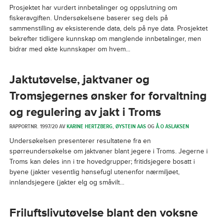
Prosjektet har vurdert innbetalinger og oppslutning om
fiskeravgiften. Undersøkelsene baserer seg dels på
sammenstilling av eksisterende data, dels på nye data. Prosjektet
bekrefter tidligere kunnskap om manglende innbetalinger, men
bidrar med økte kunnskaper om hvem...
Jaktutøvelse, jaktvaner og
Tromsjegernes ønsker for forvaltning
og regulering av jakt i Troms
RAPPORTNR. 1997/20 AV
KARINE HERTZBERG
,
ØYSTEIN AAS
OG
Å.O ASLAKSEN
Undersøkelsen presenterer resultatene fra en
spørreundersøkelse om jaktvaner blant jegere i Troms. Jegerne i
Troms kan deles inn i tre hovedgrupper; fritidsjegere bosatt i
byene (jakter vesentlig hønsefugl utenenfor nærmiljøet,
innlandsjegere (jakter elg og småvilt...
Friluftslivutøvelse blant den voksne