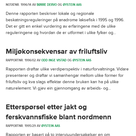
NOTATNR. 1996/14 AV
BØRRE DERVO
OG
ØYSTEIN AAS
Denne rapporten beskriver lokale og regionale
beskatningsreguleringer på anadrome laksefisk i 1995 og 1996.
Det er gitt en enkel vurdering av erfaringene med de ulike
reguleringene og hvordan de er utformet i ulike fylker og...
Miljøkonsekvensar av friluftsliv
RAPPORTNR. 1996/02 AV
ODD INGE VISTAD
OG
ØYSTEIN AAS
Rapporten drøftar ulike verdiperspektiv i naturforvaltninga. Vidare
presenterer og drøftar vi samanhengar mellom ulike former for
friluftsliv og kva slags effektar denne bruken kan ha på ulike
naturelement. Vi gjev ein gjennomgang av arbeids- og...
Etterspørsel etter jakt og
ferskvannsfiske blant nordmenn
RAPPORTNR. 1995/29 AV
ØYSTEIN AAS
Rapporten er basert på to intervjuundersøkelser en om