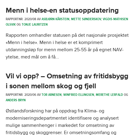
Menn i helse-en statusoppdatering
RAPPORTNR. 2020/08 AV
ASBJØRN KÅRSTEIN
,
METTE SØNDERSKOV
,
VIGDIS MATHISEN
OLSVIK
OG
TONJE LAURITZEN
Rapporten omhandler statusen på det nasjonale prosjektet
«Menn i helse». Menn i helse er et komprimert
utdanningsløp for menn mellom 25-55 år på egnet NAV-
ytelse, med mål om å få...
Vil vi opp? – Omsetning av fritidsbygg
i sonen mellom skog og fjell
RAPPORTNR. 2020/06 AV
TOR ARNESEN
,
WINFRIED ELLINGSEN
,
MERETHE LERFALD
OG
ANDERS BRYN
Østlandsforskning har på oppdrag fra Klima- og
moderniseringsdepartmentet identifisere og analysert
mulige sammenhenger i markedet for omsetning av
fritidsbygg og skoggrenser. Er omsetningsomfang og