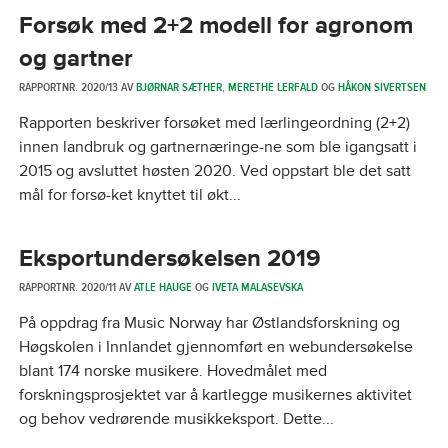
Forsøk med 2+2 modell for agronom
og gartner
RAPPORTNR. 2020/13 AV
BJØRNAR SÆTHER
,
MERETHE LERFALD
OG
HÅKON SIVERTSEN
Rapporten beskriver forsøket med lærlingeordning (2+2)
innen landbruk og gartnernæringe-ne som ble igangsatt i
2015 og avsluttet høsten 2020. Ved oppstart ble det satt
mål for forsø-ket knyttet til økt...
Eksportundersøkelsen 2019
RAPPORTNR. 2020/11 AV
ATLE HAUGE
OG
IVETA MALASEVSKA
På oppdrag fra Music Norway har Østlandsforskning og
Høgskolen i Innlandet gjennomført en webundersøkelse
blant 174 norske musikere. Hovedmålet med
forskningsprosjektet var å kartlegge musikernes aktivitet
og behov vedrørende musikkeksport. Dette...