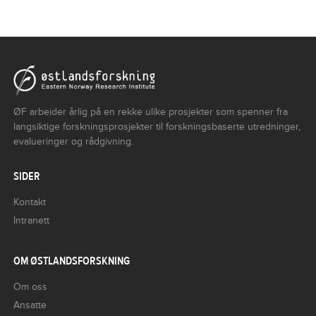
ØF arbeider årlig på en rekke ulike prosjekter som spenner fra
langsiktige forskningsprosjekter til forskningsbaserte utredninger,
evalueringer og rådgivning.
SIDER
Kontakt
Intranett
OM ØSTLANDSFORSKNING
Om oss
Ansatte