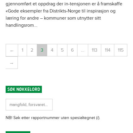
gjennomført et oppdrag der in-tensjonen er å framskaffe
«Gode eksempler fra Distrikts-Norge til inspirasjon og
læring for andre – kommuner som utnytter sitt
handlingsrom...
←
1
2
3
4
5
6
…
113
114
115
→
SØK NØKKELORD