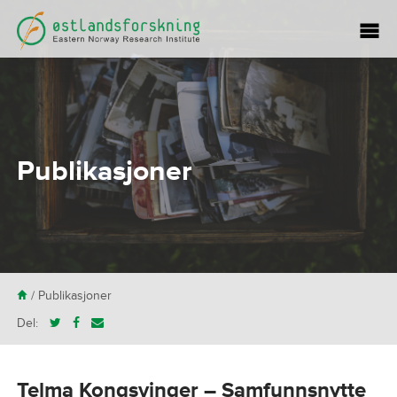
Publikasjoner
H
/
Publikasjoner
Del:
Telma Kongsvinger – Samfunnsnytte