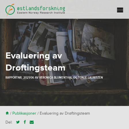
Evaluering av
Drøftingsteam
RAPPORTNR. 2021/06 AV
VERONICA BLUMENTHAL
OG
TONJE LAURITZEN
H
/
Publikasjoner
/
Evaluering av Drøftingsteam
Del: