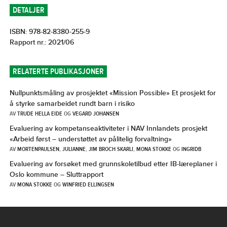
DETALJER
ISBN: 978-82-8380-255-9
Rapport nr.: 2021/06
RELATERTE PUBLIKASJONER
Nullpunktsmåling av prosjektet «Mission Possible» Et prosjekt for
å styrke samarbeidet rundt barn i risiko
AV
TRUDE HELLA EIDE
OG
VEGARD JOHANSEN
Evaluering av kompetanseaktiviteter i NAV Innlandets prosjekt
«Arbeid først – understøttet av pålitelig forvaltning»
AV
MORTENPAULSEN
,
JULIANNE
,
JIM BROCH SKARLI
,
MONA STOKKE
OG
INGRIDB
Evaluering av forsøket med grunnskoletilbud etter IB-læreplaner i
Oslo kommune – Sluttrapport
AV
MONA STOKKE
OG
WINFRIED ELLINGSEN