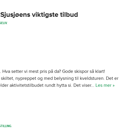
jusjøens viktigste tilbud
SELIV
.
. Hva setter vi mest pris på da? Gode skispor så klart!
 skiltet, nypreppet og med belysning til kveldsturen. Det er
der aktivitetstilbudet rundt hytta si. Det viser…
Les mer »
STILLING
.