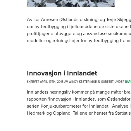
Av Tor Arnesen (Østlandsforskning) og Terje Skjegge
om hytteutbygging i fjellområdene de siste ukene 
profittjagene utbyggere og ansvarsløse småkommune
modeller og retningslinjer for hytteutbygging fre
Innovasjon i Innlandet
SKREVET
APRIL 19TH, 2018
AV
WINDY KESTER MOE
SORTERT UNDER
RAP
&
Innlandets næringsliv kommer på mange måter bra u
rapporten ‘Innovasjon i Innlandet’, som Østlandsfo
serien Konjukturbarometer for Innlandet. Analyse I 
Hedmark og Oppland. Tallene er hentet fra Statist