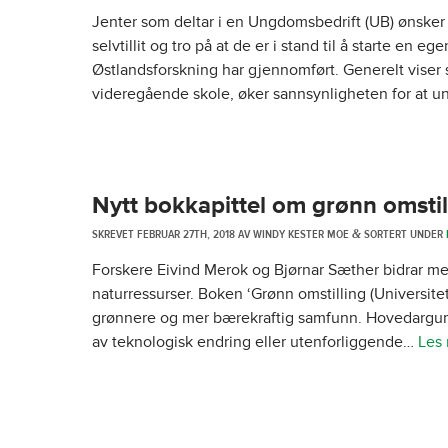
Jenter som deltar i en Ungdomsbedrift (UB) ønsker i
selvtillit og tro på at de er i stand til å starte en 
Østlandsforskning har gjennomført. Generelt viser 
videregående skole, øker sannsynligheten for at 
Nytt bokkapittel om grønn omstil
SKREVET
FEBRUAR 27TH, 2018
AV
WINDY KESTER MOE
SORTERT UNDER
&
Forskere Eivind Merok og Bjørnar Sæther bidrar med
naturressurser. Boken ‘Grønn omstilling (Universitets
grønnere og mer bærekraftig samfunn. Hovedargumen
av teknologisk endring eller utenforliggende…
Les 