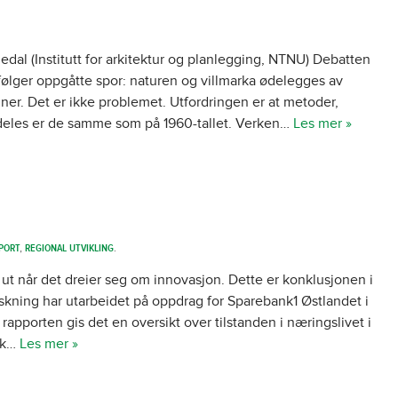
dal (Institutt for arkitektur og planlegging, NTNU) Debatten
følger oppgåtte spor: naturen og villmarka ødelegges av
r. Det er ikke problemet. Utfordringen er at metoder,
mdeles er de samme som på 1960-tallet. Verken…
Les mer »
PORT
,
REGIONAL UTVIKLING
.
t når det dreier seg om innovasjon. Dette er konklusjonen i
rskning har utarbeidet på oppdrag for Sparebank1 Østlandet i
rapporten gis det en oversikt over tilstanden i næringslivet i
isk…
Les mer »