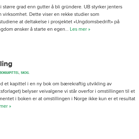
 større grad enn gutter å bli gründere. UB styrker jenters
egen virksomhet. Dette viser en rekke studier som
studiene at deltakelse i prosjektet «Ungdomsbedrift» på
ungdom ønsker å starte en egen…
Les mer »
ling
BOKKAPITTEL
,
SKOG
.
 et kapittel i en ny bok om bærekraftig utvikling av
forlaget) belyser veivalgene vi står overfor i omstillingen til et
tet i boken er at omstillingen i Norge ikke kun er et resultat
mer »