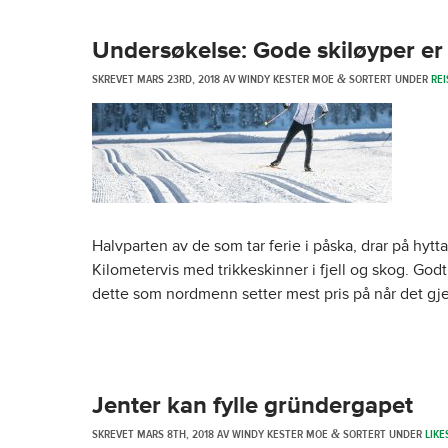
Undersøkelse: Gode skiløyper er S
SKREVET
MARS 23RD, 2018
AV
WINDY KESTER MOE
SORTERT UNDER
REI
&
Halvparten av de som tar ferie i påska, drar på hytta
Kilometervis med trikkeskinner i fjell og skog. Godt
dette som nordmenn setter mest pris på når det gjel
Jenter kan fylle gründergapet
SKREVET
MARS 8TH, 2018
AV
WINDY KESTER MOE
SORTERT UNDER
LIKE
&