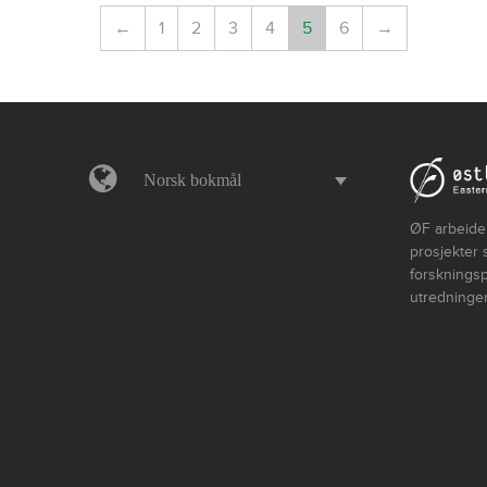
←
1
2
3
4
5
6
→
Norsk bokmål
ØF arbeider
prosjekter 
forskningsp
utredninger