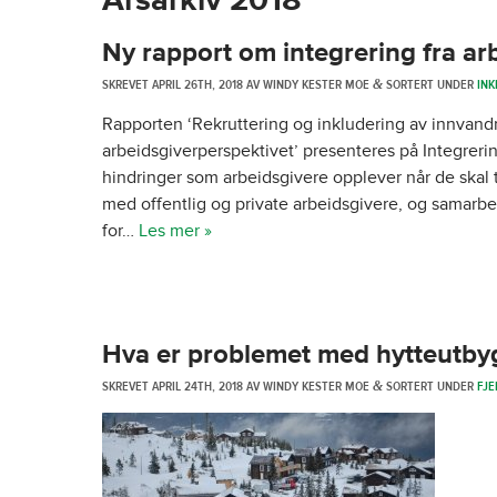
Årsarkiv
2018
Ny rapport om integrering fra ar
SKREVET
APRIL 26TH, 2018
AV
WINDY KESTER MOE
SORTERT UNDER
INK
&
Rapporten ‘Rekruttering og inkludering av innvand
arbeidsgiverperspektivet’ presenteres på Integrerin
hindringer som arbeidsgivere opplever når de skal ti
med offentlig og private arbeidsgivere, og samarbe
for…
Les mer »
Hva er problemet med hytteutby
SKREVET
APRIL 24TH, 2018
AV
WINDY KESTER MOE
SORTERT UNDER
FJE
&