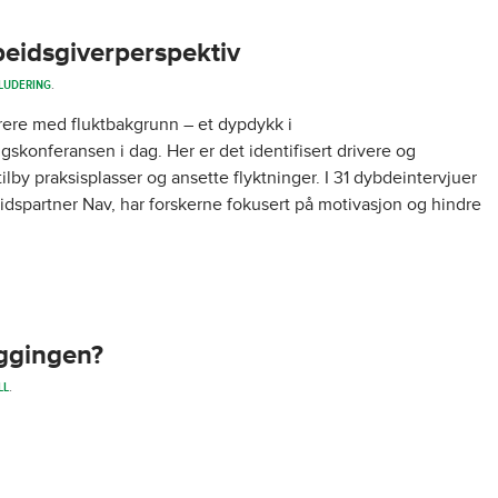
beidsgiverperspektiv
LUDERING
.
rere med fluktbakgrunn – et dypdykk i
gskonferansen i dag. Her er det identifisert drivere og
lby praksisplasser og ansette flyktninger. I 31 dybdeintervjuer
idspartner Nav, har forskerne fokusert på motivasjon og hindre
ggingen?
LL
.