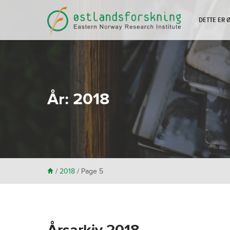
DETTE ER
År:
2018
H
/
2018
/ Page 5