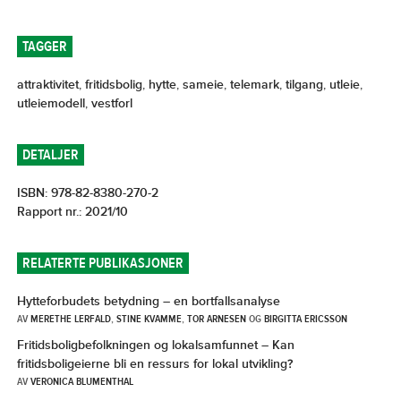
TAGGER
attraktivitet
,
fritidsbolig
,
hytte
,
sameie
,
telemark
,
tilgang
,
utleie
,
utleiemodell
,
vestforl
DETALJER
ISBN: 978-82-8380-270-2
Rapport nr.: 2021/10
RELATERTE PUBLIKASJONER
Hytteforbudets betydning – en bortfallsanalyse
AV
MERETHE LERFALD
,
STINE KVAMME
,
TOR ARNESEN
OG
BIRGITTA ERICSSON
Fritidsboligbefolkningen og lokalsamfunnet – Kan
fritidsboligeierne bli en ressurs for lokal utvikling?
AV
VERONICA BLUMENTHAL