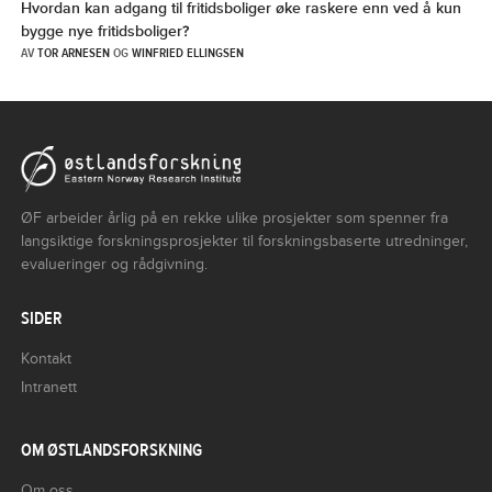
Hvordan kan adgang til fritidsboliger øke raskere enn ved å kun
bygge nye fritidsboliger?
AV
TOR ARNESEN
OG
WINFRIED ELLINGSEN
ØF arbeider årlig på en rekke ulike prosjekter som spenner fra
langsiktige forskningsprosjekter til forskningsbaserte utredninger,
evalueringer og rådgivning.
SIDER
Kontakt
Intranett
OM ØSTLANDSFORSKNING
Om oss