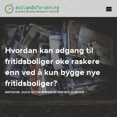
Hvordan kan adgang til
fritidsboliger øke raskere
enn ved å kun bygge nye
fritidsboliger?
RAPPORTNR. 2021/10 AV
TOR ARNESEN
OG
WINFRIED ELLINGSEN