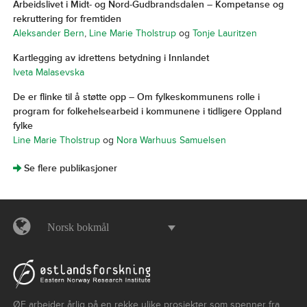
Arbeidslivet i Midt- og Nord-Gudbrandsdalen – Kompetanse og
rekruttering for fremtiden
Aleksander Bern
,
Line Marie Tholstrup
og
Tonje Lauritzen
Kartlegging av idrettens betydning i Innlandet
Iveta Malasevska
De er flinke til å støtte opp – Om fylkeskommunens rolle i
program for folkehelsearbeid i kommunene i tidligere Oppland
fylke
Line Marie Tholstrup
og
Nora Warhuus Samuelsen
]
Se flere publikasjoner
Norsk bokmål
ØF arbeider årlig på en rekke ulike prosjekter som spenner fra