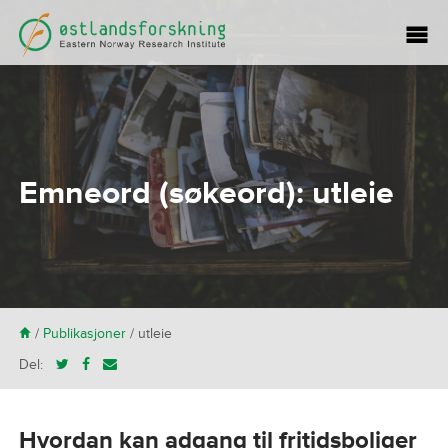
Emneord (søkeord):
utleie
H
/
Publikasjoner
/
utleie
Del:
Hvordan kan adgang til fritidsboliger