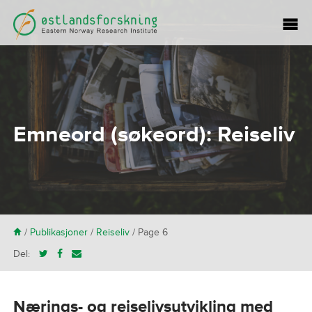
Emneord (søkeord):
Reiseliv
H
/
Publikasjoner
/
Reiseliv
/ Page 6
Del:
Nærings- og reiselivsutvikling med