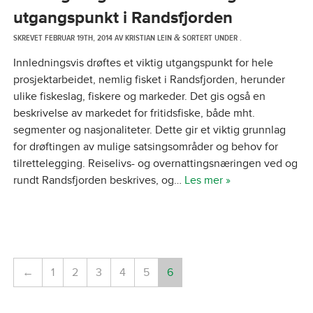
utgangspunkt i Randsfjorden
SKREVET
FEBRUAR 19TH, 2014
AV
KRISTIAN LEIN
SORTERT UNDER .
&
Innledningsvis drøftes et viktig utgangspunkt for hele
prosjektarbeidet, nemlig fisket i Randsfjorden, herunder
ulike fiskeslag, fiskere og markeder. Det gis også en
beskrivelse av markedet for fritidsfiske, både mht.
segmenter og nasjonaliteter. Dette gir et viktig grunnlag
for drøftingen av mulige satsingsområder og behov for
tilrettelegging. Reiselivs- og overnattingsnæringen ved og
rundt Randsfjorden beskrives, og…
Les mer »
←
1
2
3
4
5
6