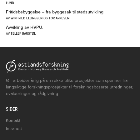
LUND
Fritidsbebyggelse – fra byggesak til stedsutvikling
AV
WINFRIED ELLINGSEN
OG
TOR ARNESEN
Avvikling av HVPU:
AV
TELLEF RAUSTØL
ØF arbeider årlig på en rekke ulike prosjekter som spenner fra
langsiktige forskningsprosjekter til forskningsbaserte utredninger,
evalueringer og rådgivning.
SIDER
Kontakt
Intranett