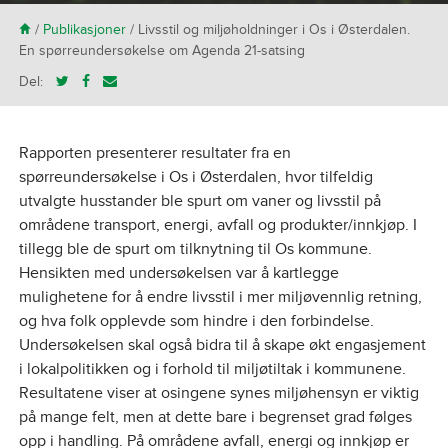
H
/
Publikasjoner
/
Livsstil og miljøholdninger i Os i Østerdalen.
En spørreundersøkelse om Agenda 21-satsing
Del:
Rapporten presenterer resultater fra en
spørreundersøkelse i Os i Østerdalen, hvor tilfeldig
utvalgte husstander ble spurt om vaner og livsstil på
områdene transport, energi, avfall og produkter/innkjøp. I
tillegg ble de spurt om tilknytning til Os kommune.
Hensikten med undersøkelsen var å kartlegge
mulighetene for å endre livsstil i mer miljøvennlig retning,
og hva folk opplevde som hindre i den forbindelse.
Undersøkelsen skal også bidra til å skape økt engasjement
i lokalpolitikken og i forhold til miljøtiltak i kommunene.
Resultatene viser at osingene synes miljøhensyn er viktig
på mange felt, men at dette bare i begrenset grad følges
opp i handling. På områdene avfall, energi og innkjøp er