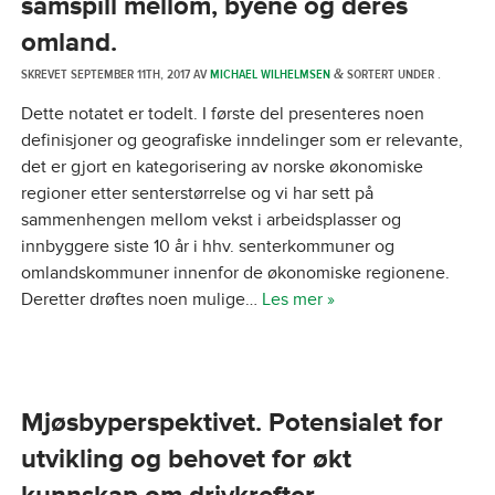
samspill mellom, byene og deres
omland.
SKREVET
SEPTEMBER 11TH, 2017
AV
MICHAEL WILHELMSEN
SORTERT UNDER .
&
Dette notatet er todelt. I første del presenteres noen
definisjoner og geografiske inndelinger som er relevante,
det er gjort en kategorisering av norske økonomiske
regioner etter senterstørrelse og vi har sett på
sammenhengen mellom vekst i arbeidsplasser og
innbyggere siste 10 år i hhv. senterkommuner og
omlandskommuner innenfor de økonomiske regionene.
Deretter drøftes noen mulige…
Les mer »
Mjøsbyperspektivet. Potensialet for
utvikling og behovet for økt