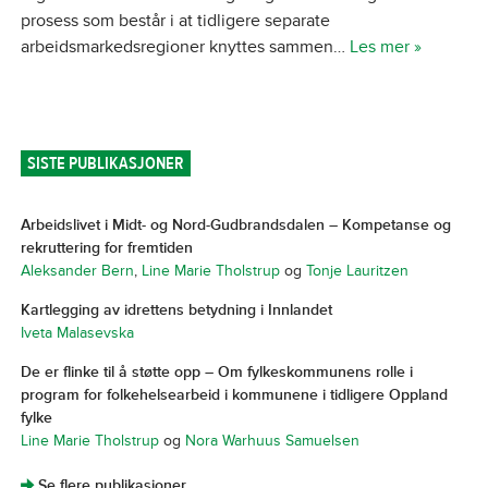
prosess som består i at tidligere separate
arbeidsmarkedsregioner knyttes sammen…
Les mer »
SISTE PUBLIKASJONER
Arbeidslivet i Midt- og Nord-Gudbrandsdalen – Kompetanse og
rekruttering for fremtiden
Aleksander Bern
,
Line Marie Tholstrup
og
Tonje Lauritzen
Kartlegging av idrettens betydning i Innlandet
Iveta Malasevska
De er flinke til å støtte opp – Om fylkeskommunens rolle i
program for folkehelsearbeid i kommunene i tidligere Oppland
fylke
Line Marie Tholstrup
og
Nora Warhuus Samuelsen
]
Se flere publikasjoner