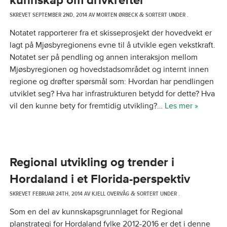
kunnskap om drivkrefter
SKREVET
SEPTEMBER 2ND, 2014
AV
MORTEN ØRBECK
SORTERT UNDER .
&
Notatet rapporterer fra et skisseprosjekt der hovedvekt er
lagt på Mjøsbyregionens evne til å utvikle egen vekstkraft.
Notatet ser på pendling og annen interaksjon mellom
Mjøsbyregionen og hovedstadsområdet og internt innen
regione og drøfter spørsmål som: Hvordan har pendlingen
utviklet seg? Hva har infrastrukturen betydd for dette? Hva
vil den kunne bety for fremtidig utvikling?…
Les mer »
Regional utvikling og trender i
Hordaland i et Florida-perspektiv
SKREVET
FEBRUAR 24TH, 2014
AV
KJELL OVERVÅG
SORTERT UNDER .
&
Som en del av kunnskapsgrunnlaget for Regional
planstrategi for Hordaland fylke 2012-2016 er det i denne