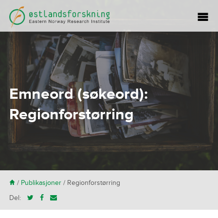
Emneord (søkeord):
Regionforstørring
H
/
Publikasjoner
/
Regionforstørring
Del: