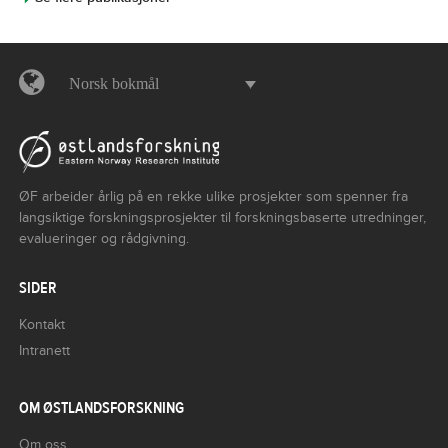
Norsk bokmål
ØF arbeider årlig på en rekke ulike prosjekter som spenner fra
langsiktige forskningsprosjekter til forskningsbaserte utredninger,
evalueringer og rådgivning.
SIDER
Kontakt
Intranett
OM ØSTLANDSFORSKNING
Om oss