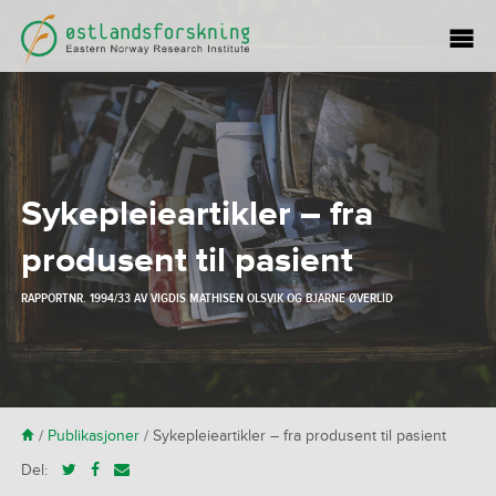
Sykepleieartikler – fra
produsent til pasient
RAPPORTNR. 1994/33 AV
VIGDIS MATHISEN OLSVIK
OG
BJARNE ØVERLID
H
/
Publikasjoner
/
Sykepleieartikler – fra produsent til pasient
Del: