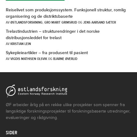
Reiselivet som produksjonssystem. Funksjonell struktur, romlig
organisering og de distriktsbaserte
AV
ØSTLANDSFORSKNING
,
GRO MARIT GRIMSRUD
OG
JENS AARSAND SÆTER
Trelastindustrien – strukturendringer i det norske
distribusjonsleddet for trelast
AV
KRISTIAN LEIN
Sykepleieartikler – fra produsent til pasient
AV
VIGDIS MATHISEN OLSVIK
OG
BJARNE ØVERLID
ØF arbeider årlig på en rekke ulike prosjekter som spenner fra
langsiktige forskningsprosjekter til forskningsbaserte utredninger,
evalueringer og rådgivning.
SIDER