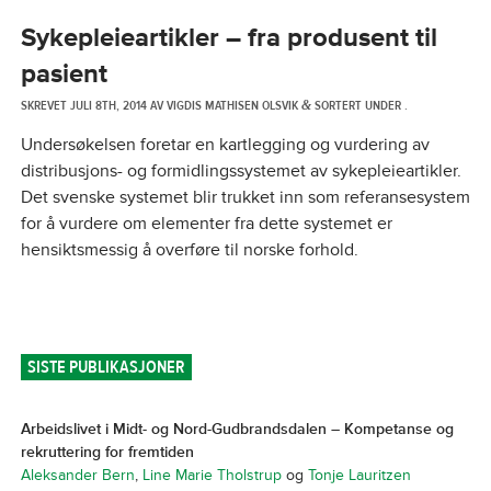
Sykepleieartikler – fra produsent til
pasient
SKREVET
JULI 8TH, 2014
AV
VIGDIS MATHISEN OLSVIK
SORTERT UNDER .
&
Undersøkelsen foretar en kartlegging og vurdering av
distribusjons- og formidlingssystemet av sykepleieartikler.
Det svenske systemet blir trukket inn som referansesystem
for å vurdere om elementer fra dette systemet er
hensiktsmessig å overføre til norske forhold.
SISTE PUBLIKASJONER
Arbeidslivet i Midt- og Nord-Gudbrandsdalen – Kompetanse og
rekruttering for fremtiden
Aleksander Bern
,
Line Marie Tholstrup
og
Tonje Lauritzen