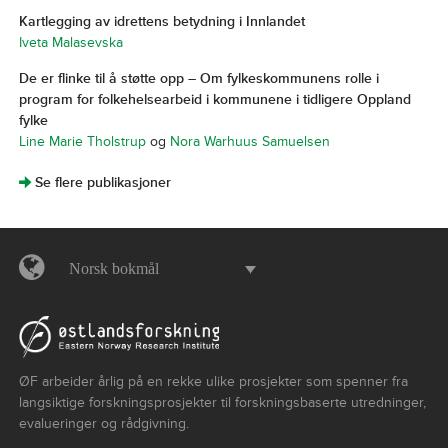
Kartlegging av idrettens betydning i Innlandet
Iveta Malasevska
De er flinke til å støtte opp – Om fylkeskommunens rolle i
program for folkehelsearbeid i kommunene i tidligere Oppland
fylke
Line Marie Tholstrup
og
Nora Warhuus Samuelsen
]
Se flere publikasjoner
Norsk bokmål
ØF arbeider årlig på en rekke ulike prosjekter som spenner fra
langsiktige forskningsprosjekter til forskningsbaserte utredninger,
evalueringer og rådgivning.