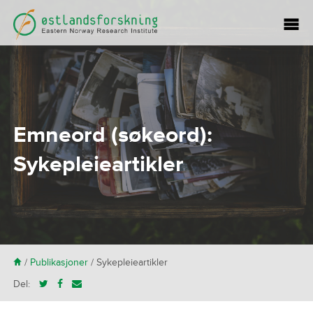
Emneord (søkeord):
Sykepleieartikler
H
/
Publikasjoner
/
Sykepleieartikler
Del: