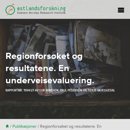
Regionforsøket og
resultatene. En
underveisevaluering.
RAPPORTNR. 1994/27 AV
TOR ARNESEN
,
PAUL PEDERSEN
OG
TERJE SKJEGGEDAL
H
/
Publikasjoner
/
Regionforsøket og resultatene. En