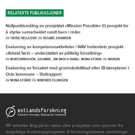
RELATERTE PUBLIKASJONER
Nullpunktsmåling av prosjektet «Mission Possible» Et prosjekt for
å styrke samarbeidet rundt barn i risiko
AV
TRUDE HELLA EIDE
OG
VEGARD JOHANSEN
Evaluering av kompetanseaktiviteter i NAV Innlandets prosjekt
«Arbeid først – understøttet av pålitelig forvaltning»
AV
MORTENPAULSEN
,
JULIANNE
,
JIM BROCH SKARLI
,
MONA STOKKE
OG
INGRIDB
Evaluering av forsøket med grunnskoletilbud etter IB-læreplaner i
Oslo kommune – Sluttrapport
AV
MONA STOKKE
OG
WINFRIED ELLINGSEN
ØF arbeider årlig på en rekke ulike prosjekter som spenner fra
langsiktige forskningsprosjekter til forskningsbaserte utredninger,