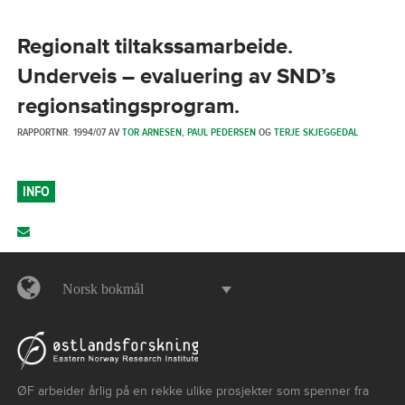
Regionalt tiltakssamarbeide.
Underveis – evaluering av SND’s
regionsatingsprogram.
RAPPORTNR. 1994/07 AV
TOR ARNESEN
,
PAUL PEDERSEN
OG
TERJE SKJEGGEDAL
INFO
Norsk bokmål
ØF arbeider årlig på en rekke ulike prosjekter som spenner fra