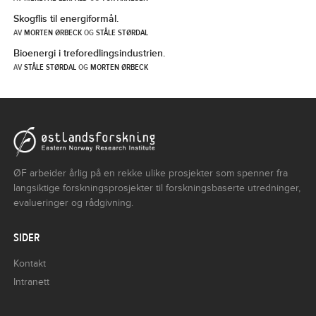
Skogflis til energiformål.
AV
MORTEN ØRBECK
OG
STÅLE STØRDAL
Bioenergi i treforedlingsindustrien.
AV
STÅLE STØRDAL
OG
MORTEN ØRBECK
ØF arbeider årlig på en rekke ulike prosjekter som spenner fra
langsiktige forskningsprosjekter til forskningsbaserte utredninger,
evalueringer og rådgivning.
SIDER
Kontakt
Intranett