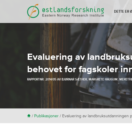
DETTE ER
Evaluering av landbruks
behovet for fagskoler i
RAPPORTNR. 2014/05 AV
BJØRNAR SÆTHER
,
MARGRETE HAUGUM
,
MERETHE
H
/
Publikasjoner
/
Evaluering av landbruksutdanningen p