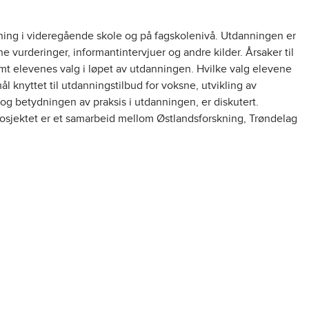
ing i videregående skole og på fagskolenivå. Utdanningen er
 vurderinger, informantintervjuer og andre kilder. Årsaker til
mt elevenes valg i løpet av utdanningen. Hvilke valg elevene
ål knyttet til utdanningstilbud for voksne, utvikling av
g betydningen av praksis i utdanningen, er diskutert.
rosjektet er et samarbeid mellom Østlandsforskning, Trøndelag