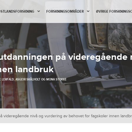
 ØSTLANDSFORSKNING
FORSKNINGSOMRÅDER
ØVRIGE FORSKNINGS
utdanningen på videregående n
nnen landbruk
 LERFALD
,
ASGEIR SKÅLHOLT
OG
MONA STOKKE
å videregående nivå og vurdering av behovet for fagskoler innen landb