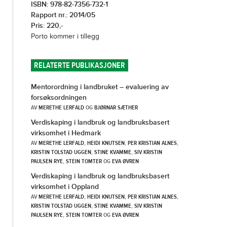
ISBN: 978-82-7356-732-1
Rapport nr.: 2014/05
Pris: 220,-
Porto kommer i tillegg
RELATERTE PUBLIKASJONER
Mentorordning i landbruket – evaluering av
forsøksordningen
AV
MERETHE LERFALD
OG
BJØRNAR SÆTHER
Verdiskaping i landbruk og landbruksbasert
virksomhet i Hedmark
AV
MERETHE LERFALD
,
HEIDI KNUTSEN
,
PER KRISTIAN ALNES
,
KRISTIN TOLSTAD UGGEN
,
STINE KVAMME
,
SIV KRISTIN
PAULSEN RYE
,
STEIN TOMTER
OG
EVA ØVREN
Verdiskaping i landbruk og landbruksbasert
virksomhet i Oppland
AV
MERETHE LERFALD
,
HEIDI KNUTSEN
,
PER KRISTIAN ALNES
,
KRISTIN TOLSTAD UGGEN
,
STINE KVAMME
,
SIV KRISTIN
PAULSEN RYE
,
STEIN TOMTER
OG
EVA ØVREN