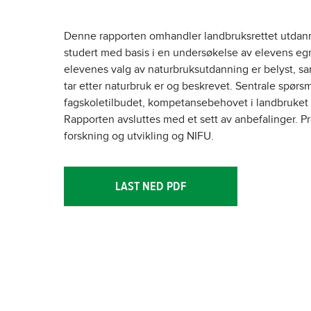
Denne rapporten omhandler landbruksrettet utdann
studert med basis i en undersøkelse av elevens egne
elevenes valg av naturbruksutdanning er belyst, sa
tar etter naturbruk er og beskrevet. Sentrale spørsm
fagskoletilbudet, kompetansebehovet i landbruket o
Rapporten avsluttes med et sett av anbefalinger. P
forskning og utvikling og NIFU.
LAST NED PDF