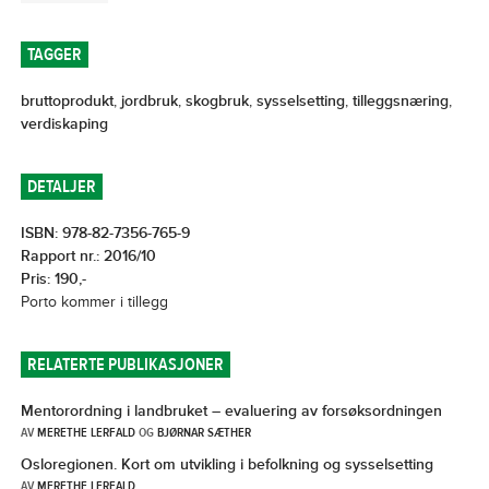
TAGGER
bruttoprodukt
,
jordbruk
,
skogbruk
,
sysselsetting
,
tilleggsnæring
,
verdiskaping
DETALJER
ISBN: 978-82-7356-765-9
Rapport nr.: 2016/10
Pris: 190,-
Porto kommer i tillegg
RELATERTE PUBLIKASJONER
Mentorordning i landbruket – evaluering av forsøksordningen
AV
MERETHE LERFALD
OG
BJØRNAR SÆTHER
Osloregionen. Kort om utvikling i befolkning og sysselsetting
AV
MERETHE LERFALD