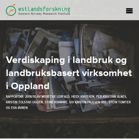
Verdiskaping i landbruk og
landbruksbasert virksomhet
i Oppland
RAPPORTNR. 2016/10 AV
MERETHE LERFALD
,
HEIDI KNUTSEN
,
PER KRISTIAN ALNES
,
KRISTIN TOLSTAD UGGEN
,
STINE KVAMME
,
SIV KRISTIN PAULSEN RYE
,
STEIN TOMTER
OG
EVA ØVREN