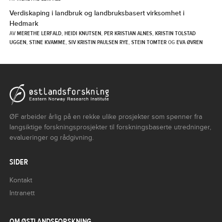
Verdiskaping i landbruk og landbruksbasert virksomhet i
Hedmark
AV
MERETHE LERFALD
,
HEIDI KNUTSEN
,
PER KRISTIAN ALNES
,
KRISTIN TOLSTAD
UGGEN
,
STINE KVAMME
,
SIV KRISTIN PAULSEN RYE
,
STEIN TOMTER
OG
EVA ØVREN
ØF arbeider årlig på en rekke ulike prosjekter som spenner fra
langsiktige forskningsprosjekter til forskningsbaserte utredninger,
evalueringer og rådgivning.
SIDER
Kontakt
Intranett
OM ØSTLANDSFORSKNING