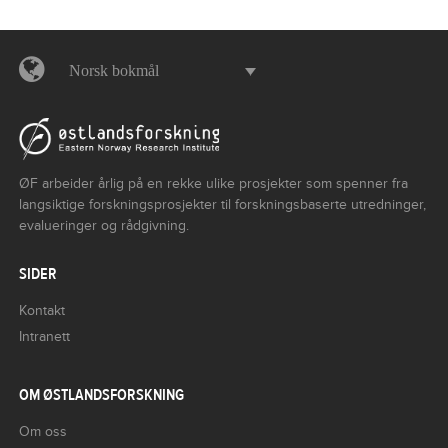
Norsk bokmål
ØF arbeider årlig på en rekke ulike prosjekter som spenner fra
langsiktige forskningsprosjekter til forskningsbaserte utredninger,
evalueringer og rådgivning.
SIDER
Kontakt
Intranett
OM ØSTLANDSFORSKNING
Om oss