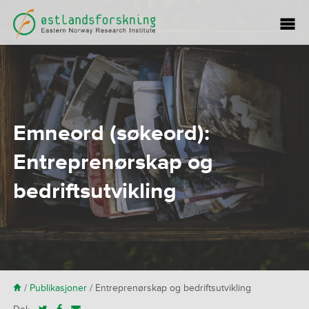
Emneord (søkeord):
Entreprenørskap og
bedriftsutvikling
H
/
Publikasjoner
/
Entreprenørskap og bedriftsutvikling