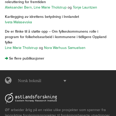
rekruttering for fremtiden
Aleksander Bern
,
Line Marie Tholstrup
og
Tonje Lauritzen
Kartlegging av idrettens betydning i Innlandet
Iveta Malasevska
De er flinke til å støtte opp – Om fylkeskommunens rolle i
program for folkehelsearbeid i kommunene i tidligere Oppland
fylke
Line Marie Tholstrup
og
Nora Warhuus Samuelsen
]
Se flere publikasjoner
Norsk bokmål
ØF arbeider årlig på en rekke ulike prosjekter som spenner fra
langsiktige forskningsprosjekter til forskningsbaserte utredninger,