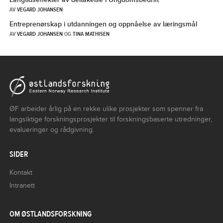
AV
VEGARD JOHANSEN
Entreprenørskap i utdanningen og oppnåelse av læringsmål
AV
VEGARD JOHANSEN
OG
TINA MATHISEN
ØF arbeider årlig på en rekke ulike prosjekter som spenner fra
langsiktige forskningsprosjekter til forskningsbaserte utredninger,
evalueringer og rådgivning.
SIDER
Kontakt
Intranett
OM ØSTLANDSFORSKNING