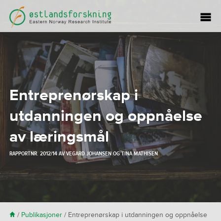
Entreprenørskap i
utdanningen og oppnåelse
av læringsmål
RAPPORTNR. 2012/14 AV
VEGARD JOHANSEN
OG
TINA MATHISEN
H
/
Publikasjoner
/
Entreprenørskap i utdanningen og oppnåelse