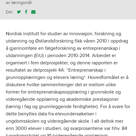
av læringsmål
Del:
Nordisk institutt for studier av innovasjon, forskning og
utdanning og Østlandsforskning fikk våren 2010 i oppdrag
å gjennomføre en følgeforskning av entreprenørskap i
utdanningen (EiU) i perioden 2010-2014. Arbeidet er
organisert i fem delprosjekter, og denne rapporten er
resultatet av delprosjekt 4A: ”Entreprenørskap i
grunnopplæringen og elevers læring”. Hovedformålet er å
diskutere hvilke sammenhenger det er mellom ulike
former for entreprenørskapsopplæring i grunnskole og
videregående opplæring og akademiske prestasjoner
(læring i fag og grunnleggende ferdigheter). For å svare for
dette benyttes data fra elevundersøkelser i
ungdomsskolen og videregående skole. I alt deltok mer
enn 3000 elever i studien, og svarprosentene var hhv. 84
(ungdomsskole) og 81 (videregående opplæring).