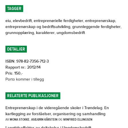
TAGGER
eiu
,
elevbedrift
,
entreprenørielle ferdigheter
,
entreprenørskap
,
entreprenørskap og bedriftsutvikling
,
grunnleggende ferdigheter
,
grunnopplæring
,
karakterer
,
ungdomsbedrift
DETALJER
ISBN: 978-82-7356-712-3
Rapport nr.: 2012/14
Pris: 150,-
Porto kommer i tillegg
RELATERTE PUBLIKASJONER
Entreprenørskap i de videregående skoler i Trøndelag. En
kartlegging av forståelser, organisering og samhandling
AV
MONA STOKKE
,
ASBJØRN KÅRSTEIN
OG
WINFRIED ELLINGSEN
Langtidseffekter av deltakelse i Ungdomsbedrift