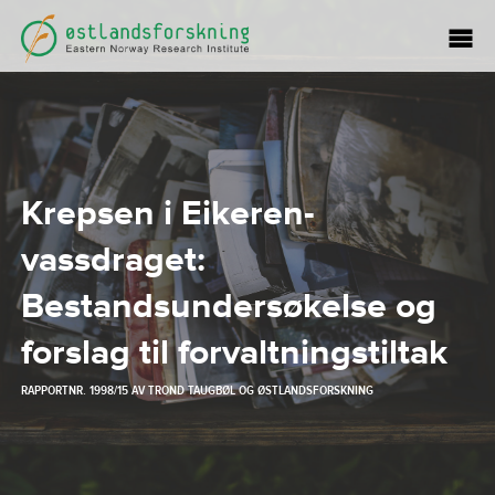
Krepsen i Eikeren-
vassdraget:
Bestandsundersøkelse og
forslag til forvaltningstiltak
RAPPORTNR. 1998/15 AV
TROND TAUGBØL
OG
ØSTLANDSFORSKNING