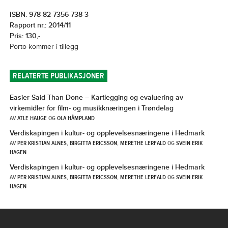
ISBN: 978-82-7356-738-3
Rapport nr.: 2014/11
Pris: 130,-
Porto kommer i tillegg
RELATERTE PUBLIKASJONER
Easier Said Than Done – Kartlegging og evaluering av
virkemidler for film- og musikknæringen i Trøndelag
AV
ATLE HAUGE
OG
OLA HÅMPLAND
Verdiskapingen i kultur- og opplevelsesnæringene i Hedmark
AV
PER KRISTIAN ALNES
,
BIRGITTA ERICSSON
,
MERETHE LERFALD
OG
SVEIN ERIK
HAGEN
Verdiskapingen i kultur- og opplevelsesnæringene i Hedmark
AV
PER KRISTIAN ALNES
,
BIRGITTA ERICSSON
,
MERETHE LERFALD
OG
SVEIN ERIK
HAGEN