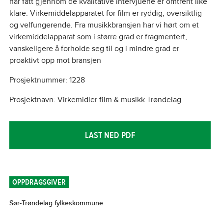
har fått gjennom de kvalitative intervjuene er omtrent like
klare. Virkemiddelapparatet for film er ryddig, oversiktlig
og velfungerende. Fra musikkbransjen har vi hørt om et
virkemiddelapparat som i større grad er fragmentert,
vanskeligere å forholde seg til og i mindre grad er
proaktivt opp mot bransjen
Prosjektnummer: 1228
Prosjektnavn: Virkemidler film & musikk Trøndelag
LAST NED PDF
OPPDRAGSGIVER
Sør-Trøndelag fylkeskommune