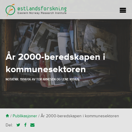
År 2000-beredskapen i
kommunesektoren
NOTATNR. 1998/06 AV
TOR ARNESEN
OG
LENE NYHUS
H
/
Publikasjoner
/
År 2000-beredskapen i kommunesektoren
Del: