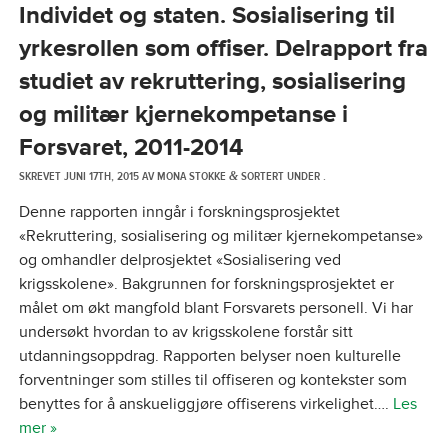
Individet og staten. Sosialisering til
yrkesrollen som offiser. Delrapport fra
studiet av rekruttering, sosialisering
og militær kjernekompetanse i
Forsvaret, 2011-2014
SKREVET
JUNI 17TH, 2015
AV
MONA STOKKE
SORTERT UNDER .
&
Denne rapporten inngår i forskningsprosjektet
«Rekruttering, sosialisering og militær kjernekompetanse»
og omhandler delprosjektet «Sosialisering ved
krigsskolene». Bakgrunnen for forskningsprosjektet er
målet om økt mangfold blant Forsvarets personell. Vi har
undersøkt hvordan to av krigsskolene forstår sitt
utdanningsoppdrag. Rapporten belyser noen kulturelle
forventninger som stilles til offiseren og kontekster som
benyttes for å anskueliggjøre offiserens virkelighet….
Les
mer »