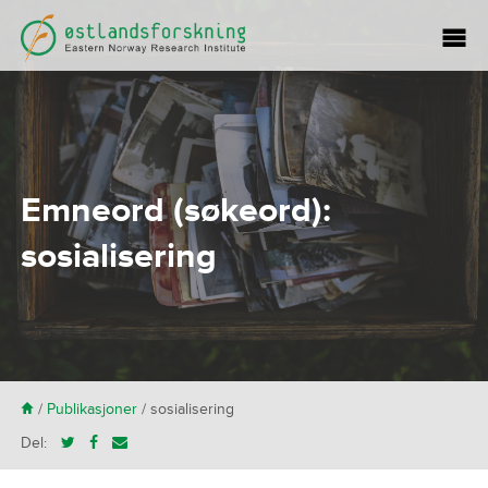
Emneord (søkeord):
sosialisering
H
/
Publikasjoner
/
sosialisering
Del: