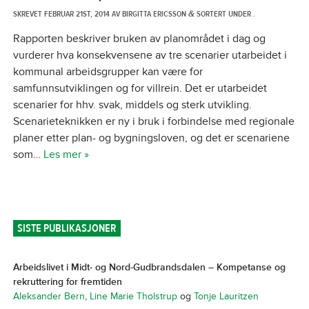
SKREVET
FEBRUAR 21ST, 2014
AV
BIRGITTA ERICSSON
SORTERT UNDER .
&
Rapporten beskriver bruken av planområdet i dag og
vurderer hva konsekvensene av tre scenarier utarbeidet i
kommunal arbeidsgrupper kan være for
samfunnsutviklingen og for villrein. Det er utarbeidet
scenarier for hhv. svak, middels og sterk utvikling.
Scenarieteknikken er ny i bruk i forbindelse med regionale
planer etter plan- og bygningsloven, og det er scenariene
som…
Les mer »
SISTE PUBLIKASJONER
Arbeidslivet i Midt- og Nord-Gudbrandsdalen – Kompetanse og
rekruttering for fremtiden
Aleksander Bern
,
Line Marie Tholstrup
og
Tonje Lauritzen