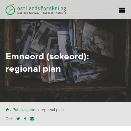
Emneord (søkeord):
regional plan
H
/
Publikasjoner
/
regional plan
Del: