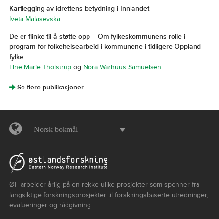
Kartlegging av idrettens betydning i Innlandet
Iveta Malasevska
De er flinke til å støtte opp – Om fylkeskommunens rolle i
program for folkehelsearbeid i kommunene i tidligere Oppland
fylke
Line Marie Tholstrup
og
Nora Warhuus Samuelsen
]
Se flere publikasjoner
Norsk bokmål
ØF arbeider årlig på en rekke ulike prosjekter som spenner fra
langsiktige forskningsprosjekter til forskningsbaserte utredninger,
evalueringer og rådgivning.