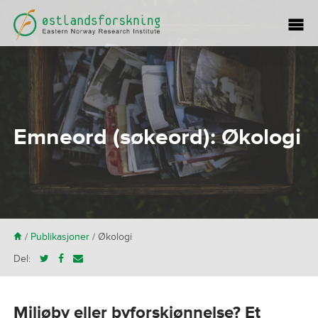
Emneord (søkeord):
Økologi
H
/
Publikasjoner
/
Økologi
Del:
Miljøby eller byforskjønnelse? Et