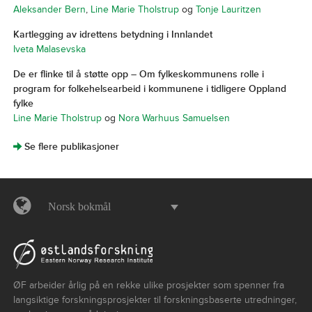
Aleksander Bern
,
Line Marie Tholstrup
og
Tonje Lauritzen
Kartlegging av idrettens betydning i Innlandet
Iveta Malasevska
De er flinke til å støtte opp – Om fylkeskommunens rolle i
program for folkehelsearbeid i kommunene i tidligere Oppland
fylke
Line Marie Tholstrup
og
Nora Warhuus Samuelsen
]
Se flere publikasjoner
Norsk bokmål
ØF arbeider årlig på en rekke ulike prosjekter som spenner fra
langsiktige forskningsprosjekter til forskningsbaserte utredninger,