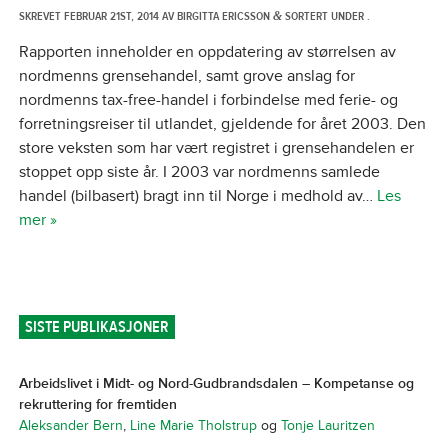
SKREVET
FEBRUAR 21ST, 2014
AV
BIRGITTA ERICSSON
SORTERT UNDER .
&
Rapporten inneholder en oppdatering av størrelsen av
nordmenns grensehandel, samt grove anslag for
nordmenns tax-free-handel i forbindelse med ferie- og
forretningsreiser til utlandet, gjeldende for året 2003. Den
store veksten som har vært registret i grensehandelen er
stoppet opp siste år. I 2003 var nordmenns samlede
handel (bilbasert) bragt inn til Norge i medhold av…
Les
mer »
SISTE PUBLIKASJONER
Arbeidslivet i Midt- og Nord-Gudbrandsdalen – Kompetanse og
rekruttering for fremtiden
Aleksander Bern
,
Line Marie Tholstrup
og
Tonje Lauritzen