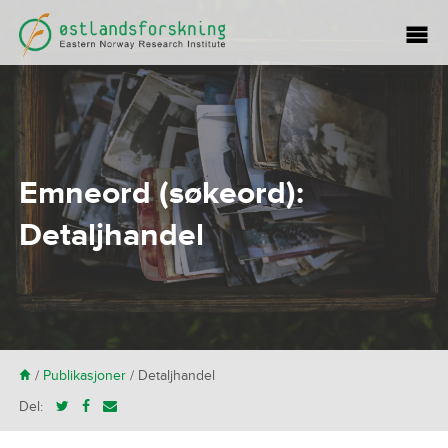
Emneord (søkeord):
Detaljhandel
H
/
Publikasjoner
/
Detaljhandel
Del: