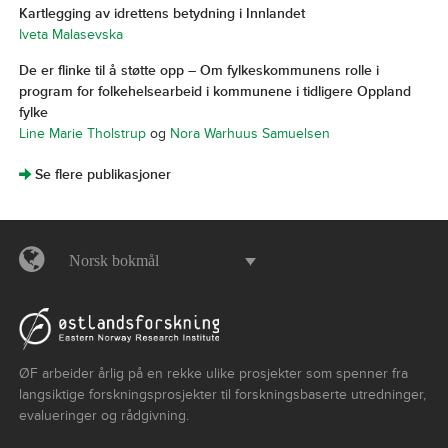
Kartlegging av idrettens betydning i Innlandet
Iveta Malasevska
De er flinke til å støtte opp – Om fylkeskommunens rolle i
program for folkehelsearbeid i kommunene i tidligere Oppland
fylke
Line Marie Tholstrup
og
Nora Warhuus Samuelsen
]
Se flere publikasjoner
Norsk bokmål
ØF arbeider årlig på en rekke ulike prosjekter som spenner fra
langsiktige forskningsprosjekter til forskningsbaserte utredninger,
evalueringer og rådgivning.