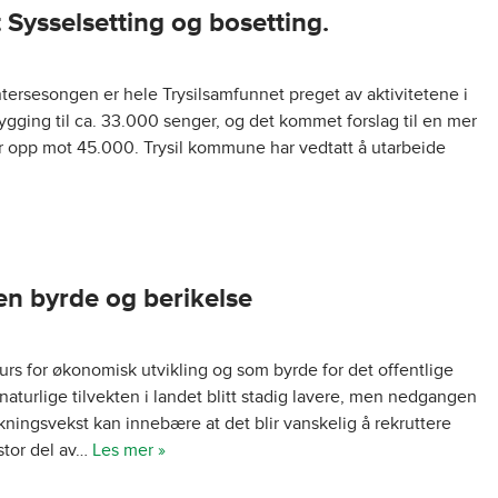
 Sysselsetting og bosetting.
vintersesongen er hele Trysilsamfunnet preget av aktivitetene i
tbygging til ca. 33.000 senger, og det kommet forslag til en mer
r opp mot 45.000. Trysil kommune har vedtatt å utarbeide
en byrde og berikelse
rs for økonomisk utvikling og som byrde for det offentlige
aturlige tilvekten i landet blitt stadig lavere, men nedgangen
ingsvekst kan innebære at det blir vanskelig å rekruttere
stor del av…
Les mer »