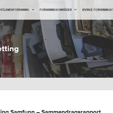
 ØSTLANDSFORSKNING
FORSKNINGSOMRÅDER
ØVRIGE FORSKNINGS
tting
dning Samfunn – Sammendragsrapport