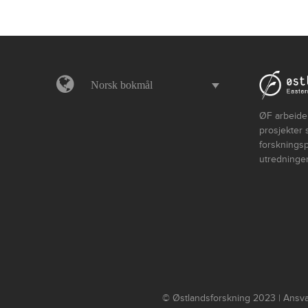
Norsk bokmål
ØF arbeider
prosjekter 
forskningsp
utredninger
© Østlandsforskning 2023 | Ansvar