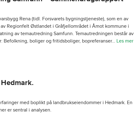
arsbygg Rena (tidl. Forsvarets bygningstjeneste), som en av
 av Regionfelt Østlandet i Gråfjellområdet i Åmot kommune i
atning av temautredning Samfunn. Temautredningen består av
: Befolkning, boliger og fritidsboliger, bopreferanser…
Les mer
 i Hedmark.
 erfaringer med boplikt på landbrukseiendommer i Hedmark. En
r er sentral i analysen.