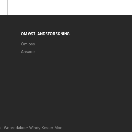
OM ØSTLANDSFORSKNING
Om oss
Ansatte
um | Webredaktør: Windy Kester Moe