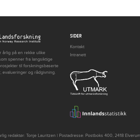
SIDER
Kontakt
 årlig på en rekke ulike
Intranett
som spenner fra langsiktige
rosjekter til forskningsbaserte
, evalueringer og rådgivning.
lig redaktør: Tonje Lauritzen | Postadresse: Postboks 400, 2418 Elver