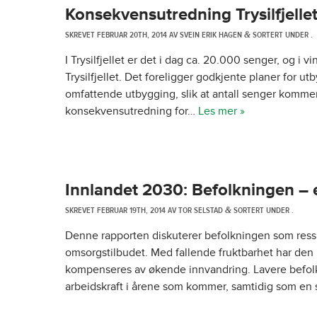
Konsekvensutredning Trysilfjellet
SKREVET
FEBRUAR 20TH, 2014
AV
SVEIN ERIK HAGEN
SORTERT UNDER .
&
I Trysilfjellet er det i dag ca. 20.000 senger, og i 
Trysilfjellet. Det foreligger godkjente planer for u
omfattende utbygging, slik at antall senger komme
konsekvensutredning for…
Les mer »
Innlandet 2030: Befolkningen – 
SKREVET
FEBRUAR 19TH, 2014
AV
TOR SELSTAD
SORTERT UNDER .
&
Denne rapporten diskuterer befolkningen som ressu
omsorgstilbudet. Med fallende fruktbarhet har den n
kompenseres av økende innvandring. Lavere befolkn
arbeidskraft i årene som kommer, samtidig som en 