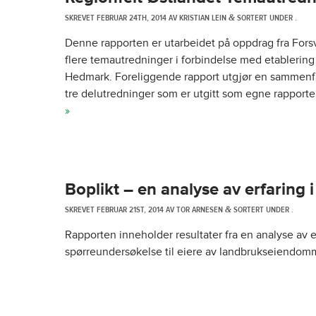
SKREVET
FEBRUAR 24TH, 2014
AV
KRISTIAN LEIN
SORTERT UNDER .
&
Denne rapporten er utarbeidet på oppdrag fra Forsv
flere temautredninger i forbindelse med etablering
Hedmark. Foreliggende rapport utgjør en sammenf
tre delutredninger som er utgitt som egne rapporter
»
Boplikt – en analyse av erfaring
SKREVET
FEBRUAR 21ST, 2014
AV
TOR ARNESEN
SORTERT UNDER .
&
Rapporten inneholder resultater fra en analyse av
spørreundersøkelse til eiere av landbrukseiendomme