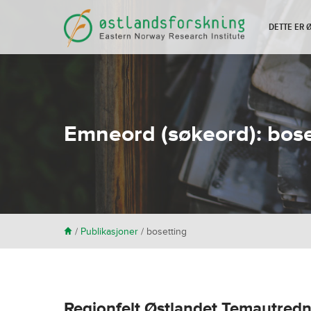
DETTE ER
Emneord (søkeord):
bose
H
/
Publikasjoner
/
bosetting
Regionfelt Østlandet Temautre