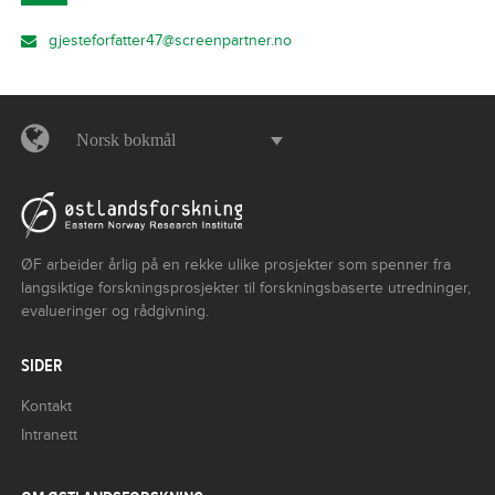
gjesteforfatter47@screenpartner.no
Norsk bokmål
ØF arbeider årlig på en rekke ulike prosjekter som spenner fra
langsiktige forskningsprosjekter til forskningsbaserte utredninger,
evalueringer og rådgivning.
SIDER
Kontakt
Intranett