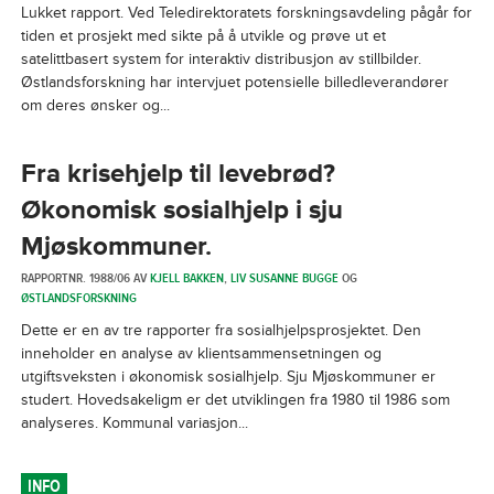
Lukket rapport. Ved Teledirektoratets forskningsavdeling pågår for
tiden et prosjekt med sikte på å utvikle og prøve ut et
satelittbasert system for interaktiv distribusjon av stillbilder.
Østlandsforskning har intervjuet potensielle billedleverandører
om deres ønsker og...
Fra krisehjelp til levebrød?
Økonomisk sosialhjelp i sju
Mjøskommuner.
RAPPORTNR. 1988/06 AV
KJELL BAKKEN
,
LIV SUSANNE BUGGE
OG
ØSTLANDSFORSKNING
Dette er en av tre rapporter fra sosialhjelpsprosjektet. Den
inneholder en analyse av klientsammensetningen og
utgiftsveksten i økonomisk sosialhjelp. Sju Mjøskommuner er
studert. Hovedsakeligm er det utviklingen fra 1980 til 1986 som
analyseres. Kommunal variasjon...
INFO