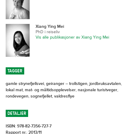
Xiang Ying Mei
PhD i reiseliv
Vis alle publikasjoner av Xiang Ying Mei
TAGGER
gamle strynefjellsvei
,
geiranger – trollstigen
,
jordbruksavtalen
,
lokal mat
,
mat- og måltidsopplevelser
,
nasjonale turistveger
,
rondevegen
,
sognefjellet
,
valdresflye
DETALJER
ISBN: 978-82-7356-727-7
Rapport nr.: 2013/11