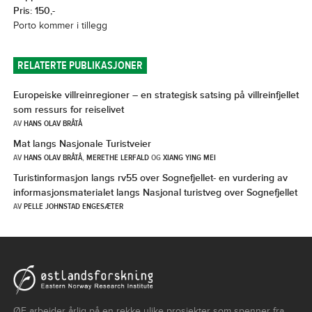
Pris: 150,-
Porto kommer i tillegg
RELATERTE PUBLIKASJONER
Europeiske villreinregioner – en strategisk satsing på villreinfjellet
som ressurs for reiselivet
AV
HANS OLAV BRÅTÅ
Mat langs Nasjonale Turistveier
AV
HANS OLAV BRÅTÅ
,
MERETHE LERFALD
OG
XIANG YING MEI
Turistinformasjon langs rv55 over Sognefjellet- en vurdering av
informasjonsmaterialet langs Nasjonal turistveg over Sognefjellet
AV
PELLE JOHNSTAD ENGESÆTER
ØF arbeider årlig på en rekke ulike prosjekter som spenner fra