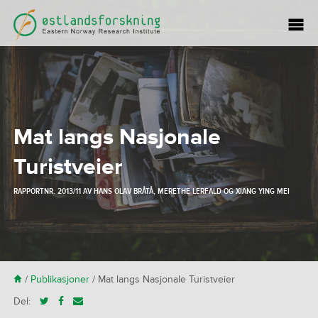
Mat langs Nasjonale
Turistveier
RAPPORTNR. 2013/11 AV
HANS OLAV BRÅTÅ
,
MERETHE LERFALD
OG
XIANG YING MEI
H
/
Publikasjoner
/
Mat langs Nasjonale Turistveier
Del: