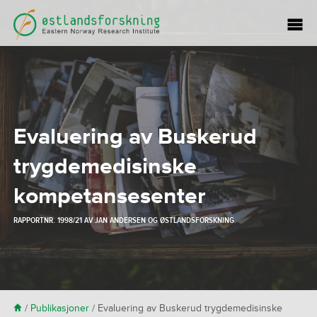
Evaluering av Buskerud
trygdemedisinske
kompetansesenter
RAPPORTNR. 1998/21 AV
JAN ANDERSEN
OG
ØSTLANDSFORSKNING
H
/
Publikasjoner
/
Evaluering av Buskerud trygdemedisinske