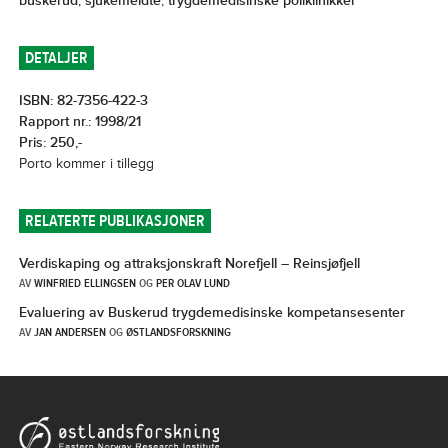
buskerud
,
sjukemeldte
,
trygdemedisinske poliklinikker
DETALJER
ISBN: 82-7356-422-3
Rapport nr.: 1998/21
Pris: 250,-
Porto kommer i tillegg
RELATERTE PUBLIKASJONER
Verdiskaping og attraksjonskraft Norefjell – Reinsjøfjell
AV
WINFRIED ELLINGSEN
OG
PER OLAV LUND
Evaluering av Buskerud trygdemedisinske kompetansesenter
AV
JAN ANDERSEN
OG
ØSTLANDSFORSKNING