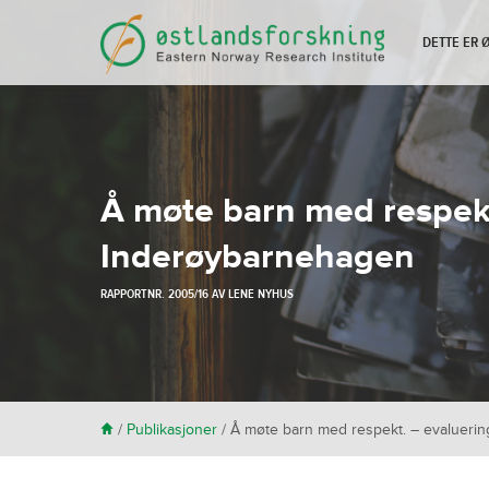
DETTE ER
Å møte barn med respekt.
Inderøybarnehagen
RAPPORTNR. 2005/16 AV
LENE NYHUS
H
/
Publikasjoner
/
Å møte barn med respekt. – evaluering