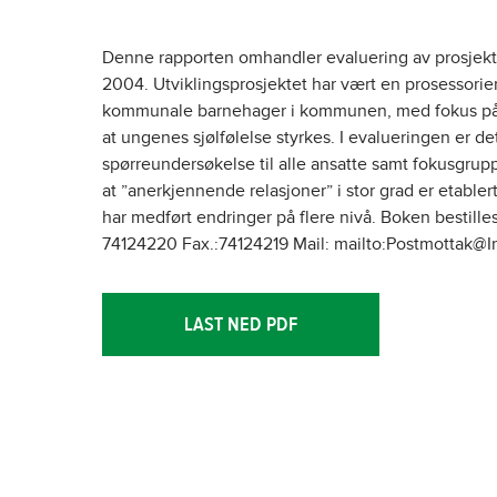
Denne rapporten omhandler evaluering av prosjekte
2004. Utviklingsprosjektet har vært en prosessorie
kommunale barnehager i kommunen, med fokus på hv
at ungenes sjølfølelse styrkes. I evalueringen er d
spørreundersøkelse til alle ansatte samt fokusgrup
at ”anerkjennende relasjoner” i stor grad er etabler
har medført endringer på flere nivå. Boken bestil
74124220 Fax.:74124219 Mail: mailto:Postmotta
LAST NED PDF