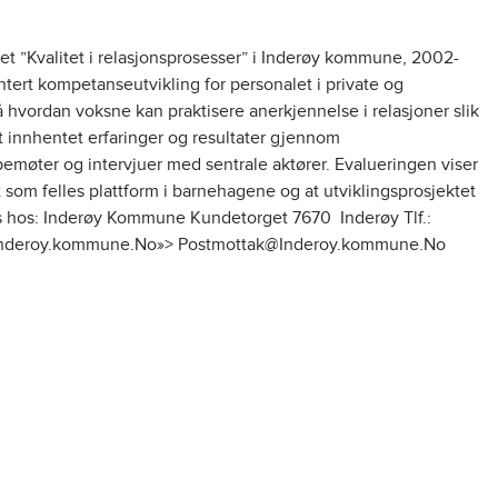
t ”Kvalitet i relasjonsprosesser” i Inderøy kommune, 2002-
ntert kompetanseutvikling for personalet i private og
ordan voksne kan praktisere anerkjennelse i relasjoner slik
et innhentet erfaringer og resultater gjennom
pemøter og intervjuer med sentrale aktører. Evalueringen viser
t som felles plattform i barnehagene og at utviklingsprosjektet
les hos: Inderøy Kommune Kundetorget 7670 Inderøy Tlf.:
k@Inderoy.kommune.No»> Postmottak@Inderoy.kommune.No