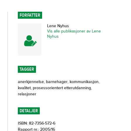
FORFATTER
Lene Nyhus
Vis alle publikasjoner av Lene
Nyhus
TAGGER
anerkjennelse
,
barnehager
,
kommunikasjon
,
kvalitet
,
prosessorientert etterutdanning
,
relasjoner
DETALJER
ISBN: 82-7356-572-6
Rapport nr.: 2005/16