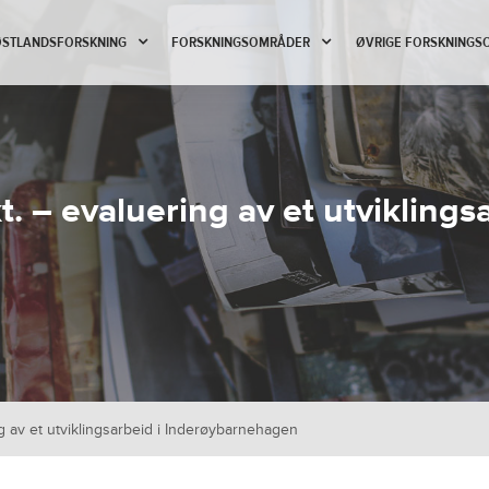
 ØSTLANDSFORSKNING
FORSKNINGSOMRÅDER
ØVRIGE FORSKNINGS
 – evaluering av et utviklingsa
 av et utviklingsarbeid i Inderøybarnehagen