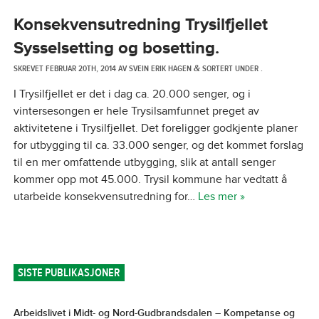
Konsekvensutredning Trysilfjellet
Sysselsetting og bosetting.
SKREVET
FEBRUAR 20TH, 2014
AV
SVEIN ERIK HAGEN
SORTERT UNDER .
&
I Trysilfjellet er det i dag ca. 20.000 senger, og i
vintersesongen er hele Trysilsamfunnet preget av
aktivitetene i Trysilfjellet. Det foreligger godkjente planer
for utbygging til ca. 33.000 senger, og det kommet forslag
til en mer omfattende utbygging, slik at antall senger
kommer opp mot 45.000. Trysil kommune har vedtatt å
utarbeide konsekvensutredning for…
Les mer »
SISTE PUBLIKASJONER
Arbeidslivet i Midt- og Nord-Gudbrandsdalen – Kompetanse og