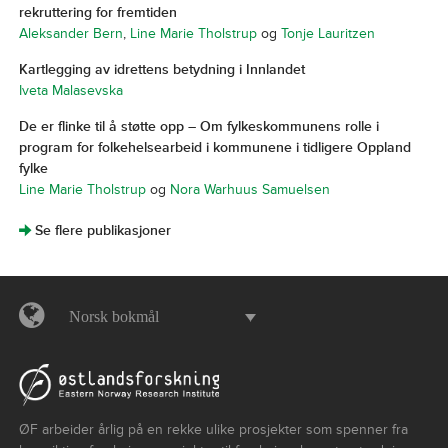
rekruttering for fremtiden
Aleksander Bern
,
Line Marie Tholstrup
og
Tonje Lauritzen
Kartlegging av idrettens betydning i Innlandet
Iveta Malasevska
De er flinke til å støtte opp – Om fylkeskommunens rolle i
program for folkehelsearbeid i kommunene i tidligere Oppland
fylke
Line Marie Tholstrup
og
Nora Warhuus Samuelsen
]
Se flere publikasjoner
Norsk bokmål
ØF arbeider årlig på en rekke ulike prosjekter som spenner fra