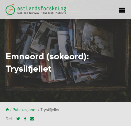
Emneord (søkeord):
Trysilfjellet
H
/
Publikasjoner
/
Trysilfjellet
Del: