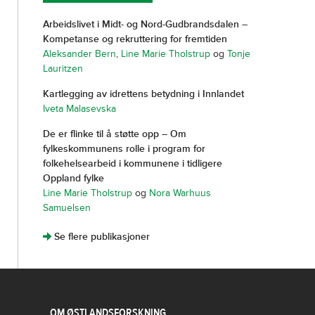
Arbeidslivet i Midt- og Nord-Gudbrandsdalen –
Kompetanse og rekruttering for fremtiden
Aleksander Bern
,
Line Marie Tholstrup
og
Tonje
Lauritzen
Kartlegging av idrettens betydning i Innlandet
Iveta Malasevska
De er flinke til å støtte opp – Om
fylkeskommunens rolle i program for
folkehelsearbeid i kommunene i tidligere
Oppland fylke
Line Marie Tholstrup
og
Nora Warhuus
Samuelsen
]
Se flere publikasjoner
OM ØSTLANDSFORSKNING