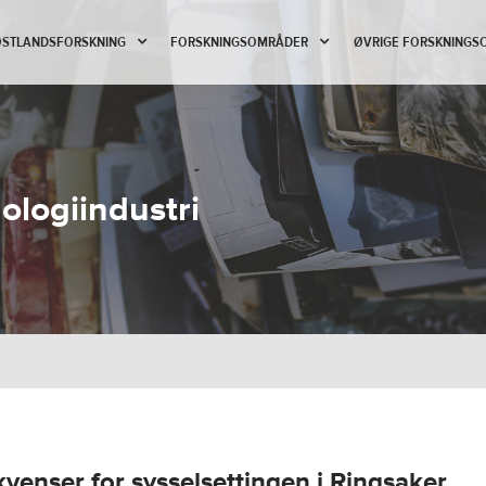
 ØSTLANDSFORSKNING
FORSKNINGSOMRÅDER
ØVRIGE FORSKNINGS
ologiindustri
enser for sysselsettingen i Ringsaker