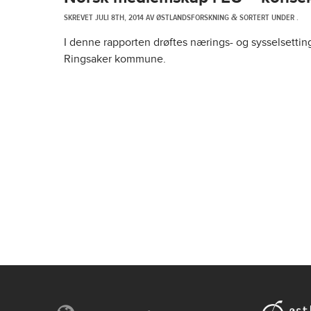
SKREVET
JULI 8TH, 2014
AV
ØSTLANDSFORSKNING
SORTERT UNDER .
&
I denne rapporten drøftes nærings- og sysselsett
Ringsaker kommune.