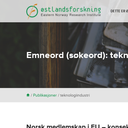
DETTE ER
Emneord (søkeord):
tekn
H
/
Publikasjoner
/
teknologiindustri
Norsk medlemskap i EU – konsekv