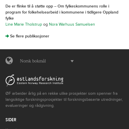
De er flinke til å støtte opp – Om fylkeskommunens rolle i
program for folkehelsearbeid i kommunene i tidligere Oppland
fylke
Line Marie Tholstrup
og
Nora Warhuus Samuelsen
]
Se flere publikasjoner
Norsk bokmål
ØF arbeider årlig på en rekke ulike prosjekter som spenner fra
langsiktige forskningsprosjekter til forskningsbaserte utredninger,
evalueringer og rådgivning.
SIDER