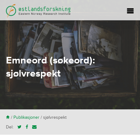
Emneord (søkeord):
sjølvrespekt
H
/
Publikasjoner
/
sjølvrespekt
Del: