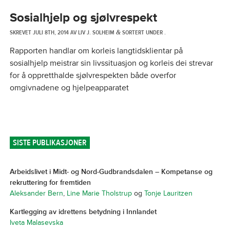
Sosialhjelp og sjølvrespekt
SKREVET
JULI 8TH, 2014
AV
LIV J. SOLHEIM
SORTERT UNDER .
&
Rapporten handlar om korleis langtidsklientar på
sosialhjelp meistrar sin livssituasjon og korleis dei strevar
for å oppretthalde sjølvrespekten både overfor
omgivnadene og hjelpeapparatet
SISTE PUBLIKASJONER
Arbeidslivet i Midt- og Nord-Gudbrandsdalen – Kompetanse og
rekruttering for fremtiden
Aleksander Bern
,
Line Marie Tholstrup
og
Tonje Lauritzen
Kartlegging av idrettens betydning i Innlandet
Iveta Malasevska