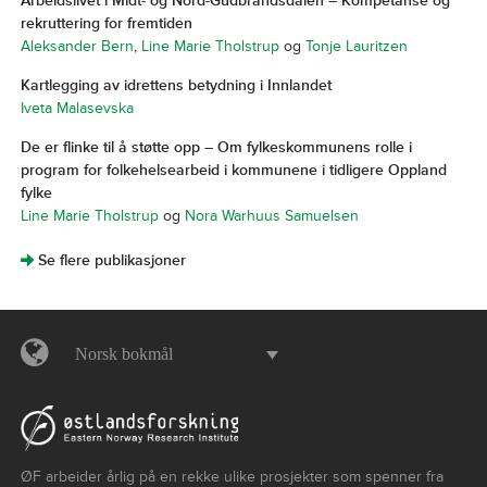
Arbeidslivet i Midt- og Nord-Gudbrandsdalen – Kompetanse og
rekruttering for fremtiden
Aleksander Bern
,
Line Marie Tholstrup
og
Tonje Lauritzen
Kartlegging av idrettens betydning i Innlandet
Iveta Malasevska
De er flinke til å støtte opp – Om fylkeskommunens rolle i
program for folkehelsearbeid i kommunene i tidligere Oppland
fylke
Line Marie Tholstrup
og
Nora Warhuus Samuelsen
]
Se flere publikasjoner
Norsk bokmål
ØF arbeider årlig på en rekke ulike prosjekter som spenner fra