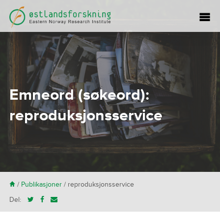
Emneord (søkeord):
reproduksjonsservice
H
/
Publikasjoner
/
reproduksjonsservice
Del: