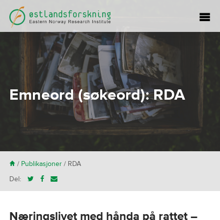
Emneord (søkeord):
RDA
H
/
Publikasjoner
/
RDA
Del:
Næringslivet med hånda på rattet –