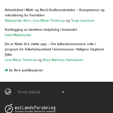
Arbeidslivet i Midt- og Nord-Gudbrandsdalen – Kompetanse og
rekruttering for fremtiden
Aleksander Bern
,
Line Marie Tholstrup
og
Tonje Lauritzen
Kartlegging av idrettens betydning i Innlandet
Iveta Malasevska
De er flinke til å støtte opp – Om fylkeskommunens rolle i
program for folkehelsearbeid i kommunene i tidligere Oppland
fylke
Line Marie Tholstrup
og
Nora Warhuus Samuelsen
]
Se flere publikasjoner
Norsk bokmål