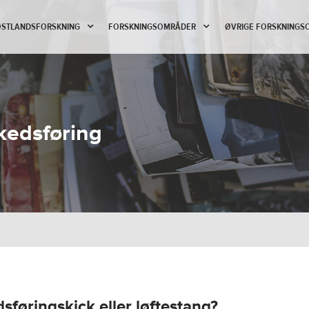
 ØSTLANDSFORSKNING
FORSKNINGSOMRÅDER
ØVRIGE FORSKNINGS
kedsføring
føringskick eller løftestang?