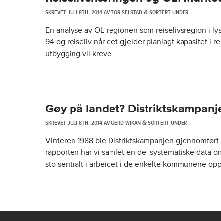
SKREVET
JULI 8TH, 2014
AV
TOR SELSTAD
SORTERT UNDER .
&
En analyse av OL-regionen som reiselivsregion i lys 
94 og reiseliv når det gjelder planlagt kapasitet i r
utbygging vil kreve.
Gøy på landet? Distriktskampanj
SKREVET
JULI 8TH, 2014
AV
GERD WIKAN
SORTERT UNDER .
&
Vinteren 1988 ble Distriktskampanjen gjennomført
rapporten har vi samlet en del systematiske data 
sto sentralt i arbeidet i de enkelte kommunene op