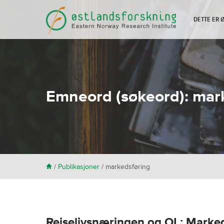
DETTE ER
Emneord (søkeord):
mar
H
/
Publikasjoner
/
markedsføring
Reiselivsnæringen og OL: Markeds