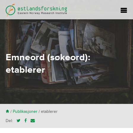
Emneord (søkeord):
etablerer
H
/
Publikasjoner
/
etablerer
Del: