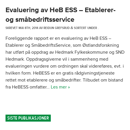
Evaluering av HeB ESS – Etablerer-
og småbedriftsservice
SKREVET
MAI 8TH, 2014
AV
REIDUN GREFSRUD
SORTERT UNDER .
&
Foreliggende rapport er en evaluering av HeB ESS –
Etablerer og SmåbedriftsService, som Østlandsforskning
har utført på oppdrag av Hedmark Fylkeskommune og SND
Hedmark. Oppdragsgiverne vil i sammenheng med
evalueringen vurdere om ordningen skal videreføres, evt. i
hvilken form. HeBESS er en gratis rådgivningstjeneste
rettet mot etablerere og småbedrifter. Tilbudet om bistand
fra HeBESS omfatter…
Les mer »
SISTE PUBLIKASJONER