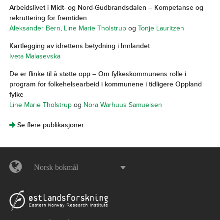
Arbeidslivet i Midt- og Nord-Gudbrandsdalen – Kompetanse og
rekruttering for fremtiden
Aleksander Bern
,
Line Marie Tholstrup
og
Tonje Lauritzen
Kartlegging av idrettens betydning i Innlandet
Iveta Malasevska
De er flinke til å støtte opp – Om fylkeskommunens rolle i
program for folkehelsearbeid i kommunene i tidligere Oppland
fylke
Line Marie Tholstrup
og
Nora Warhuus Samuelsen
]
Se flere publikasjoner
Norsk bokmål