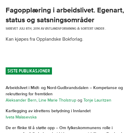
Fagopplæring i arbeidslivet. Egenart,
status og satsningsområder
SKREVET
JULI 8TH, 2014
AV
ØSTLANDSFORSKNING
SORTERT UNDER .
&
Kan kjøpes fra Opplandske Bokforlag.
SISTE PUBLIKASJONER
Arbeidslivet i Midt- og Nord-Gudbrandsdalen – Kompetanse og
rekruttering for fremtiden
Aleksander Bern
,
Line Marie Tholstrup
og
Tonje Lauritzen
Kartlegging av idrettens betydning i Innlandet
Iveta Malasevska
De er flinke til å støtte opp – Om fylkeskommunens rolle i