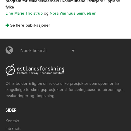
program for folkehelsearbeid i kommunene i tidligere Oppland
fylke
Line Marie Tholstrup
og
Nora Warhuus Samuelsen
]
Se flere publikasjoner
Norsk bokmål
ØF arbeider årlig på en rekke ulike prosjekter som spenner fra
langsiktige forskningsprosjekter til forskningsbaserte utredninger,
evalueringer og rådgivning.
SIDER
Kontakt
Intranett