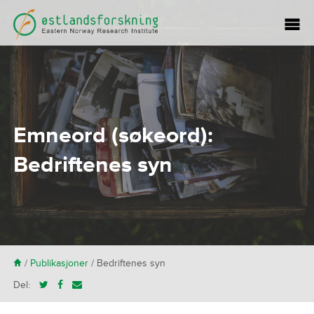
Emneord (søkeord):
Bedriftenes syn
H
/
Publikasjoner
/
Bedriftenes syn
Del: