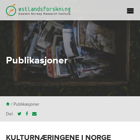
Publikasjoner
H
/
Publikasjoner
Del:
KULTURNÆRINGENE I NORGE