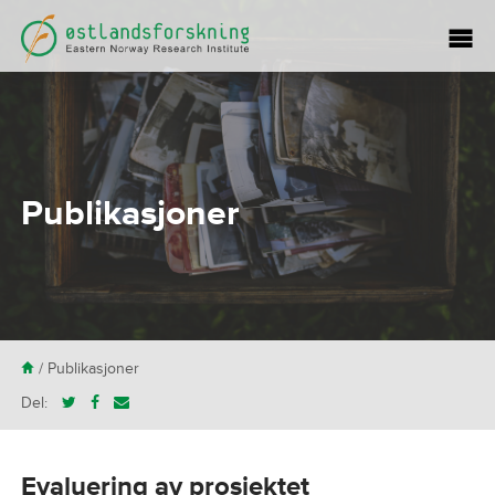
Publikasjoner
H
/
Publikasjoner
Del:
Evaluering av prosjektet