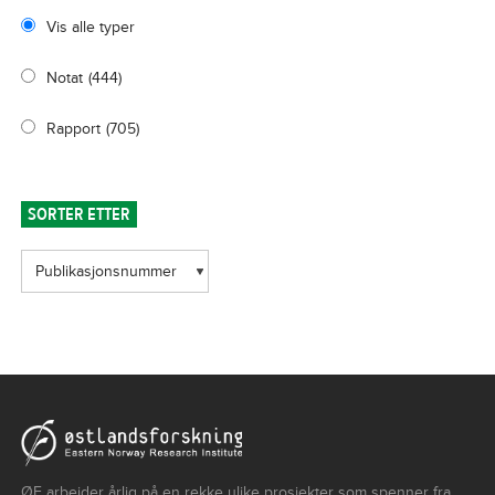
Vis alle typer
Notat
(444)
Rapport
(705)
SORTER ETTER
ØF arbeider årlig på en rekke ulike prosjekter som spenner fra