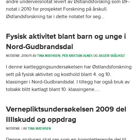
andre underveisnotat levert av Østlandsforsking som ØF-
notat i 2010 for prosjektet Forskning på årskull.
Østlandsforskning tar i dette notatet for seg...
Fysisk aktivitet blant barn og unge i
Nord-Gudbrandsdal
NOTATNR. 2010/11 AV
TINA MATHISEN
,
PER KRISTIAN ALNES
OG
ASGEIR SKÅLHOLT
I denne kartleggingsundersøkelsen har Østlandsforskning
sett på fysisk aktivitet og kosthold blant 4. og 10.
klassinger i Nord-Gudbrandsdal. I tillegg har også bruk av
tobakk blitt kartlagt blant 10. klassingene....
Vernepliktsundersøkelsen 2009 del
IIIlskudd og oppdrag
NOTATNR. / AV
TINA MATHISEN
Denne analysen skal ses som en kompletterende del til